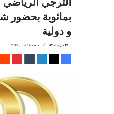
الترجي الرياضي ا
بمائوية بحضور ش
و دولية
19 فبراير 2019
آخر تحديث: 19 فبراير 2019
فيسبوك
‫X
لينكدإن
‏Tumblr
بينتيريست