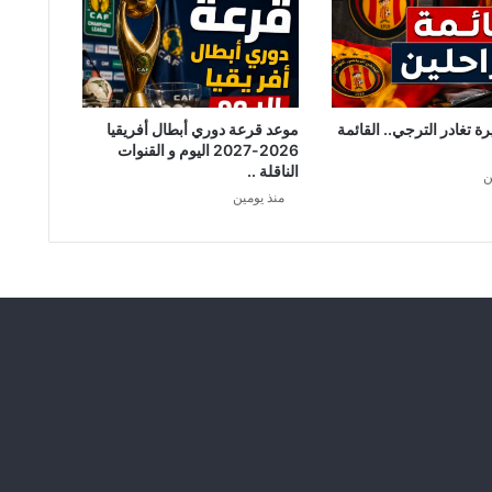
ا
ي
ة
م
ن
ه
ة تغادر الترجي.. القائمة
موعد قرعة دوري أبطال أفريقيا
ذ
2026-2027 اليوم و القنوات
الناقلة ..
ا
ن
ا
منذ يومين
ل
ت
ا
ر
ي
خ
!