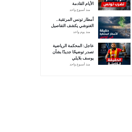
الأيام القادمة
م
منذ أسبوع واحد
ن
ح
أمطار تونس المرتقبة..
ة
الغنوشي يكشف التفاصيل
ب
منذ يوم واحد
ع
د
عاجل: المحكمة الرياضية
ا
تصدر توضيحًا جديدًا بشأن
ل
يوسف بلايلي
ت
منذ أسبوع واحد
ر
ف
ي
ع