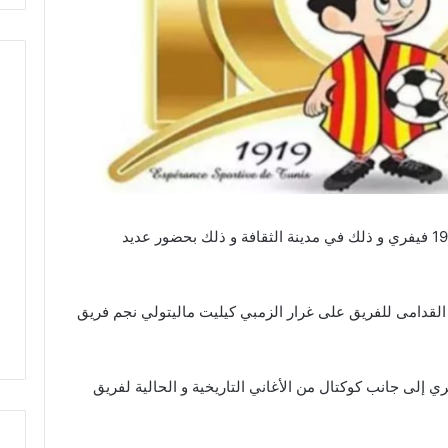
يحتفل الترجي الرياضي التونسي اليوم الثلاثاء 19 فيفري و ذلك في مدينة الثقافة و ذلك بحضور عديد
ن القدامى للفريق على غرار الزمبي كيليت ماليتولي نجم فريق
إلى جانب كوكتال من الأغاني التاريخية و الحالية لفريق