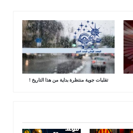
ت
ق
ل
ب
ا
ت
ج
و
ي
ة
تقلبات جوية منتظرة بداية من هذا التاريخ !
م
ن
ت
ظ
ر
ة
ب
د