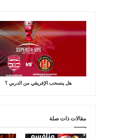
ه
ل
ي
ن
س
ح
ب
ا
ل
إ
هل ينسحب الإفريقي من الدربي ؟
ف
ر
ي
ق
ي
مقالات ذات صلة
م
ن
ا