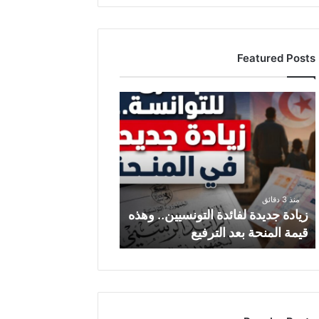
Featured Posts
ز
ي
ا
د
ة
ج
د
منذ 3 دقائق
ي
زيادة جديدة لفائدة التونسيين.. وهذه
د
قيمة المنحة بعد الترفيع
ة
ل
ف
ا
ئ
د