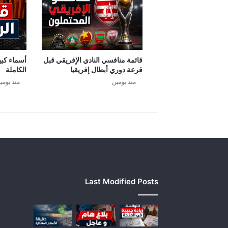
ل
د
ر
ب
ي
؟
قائمة منافسي النادي الإفريقي قبل
أسماء كبير
قرعة دوري أبطال إفريقيا
الكاملة
منذ يومين
منذ يومي
Last Modified Posts