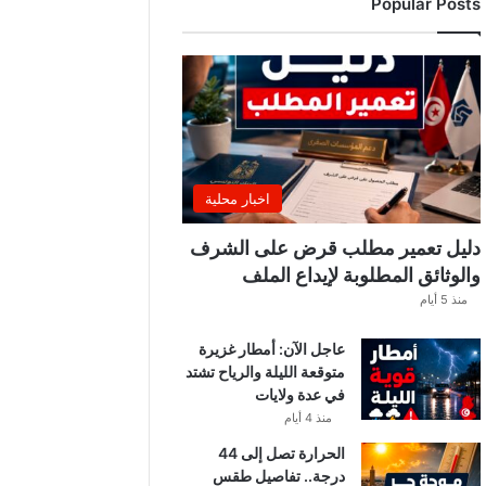
Popular Posts
ة
ا
ل
ت
و
ن
س
ي
ي
اخبار محلية
ن
.
دليل تعمير مطلب قرض على الشرف
.
والوثائق المطلوبة لإيداع الملف
و
منذ 5 أيام
ه
ذ
عاجل الآن: أمطار غزيرة
ه
متوقعة الليلة والرياح تشتد
ق
في عدة ولايات
ي
م
منذ 4 أيام
ة
الحرارة تصل إلى 44
ا
درجة.. تفاصيل طقس
ل