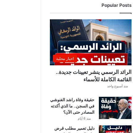
Popular Posts
ن
ت
ق
ل
ب
ا
ت
ل
ي
اخبار محلية
ل
ي
الرائد الرسمي ينشر تعيينات جديدة..
ة
القائمة الكاملة للأسماء
.
منذ أسبوع واحد
.
أ
حقيقة وفاة راشد الغنوشي
م
في السجن.. ما الذي أكدته
ط
المصادر حتى الآن؟
ا
ر
منذ 6 أيام
و
دليل تعمير مطلب قرض
ر