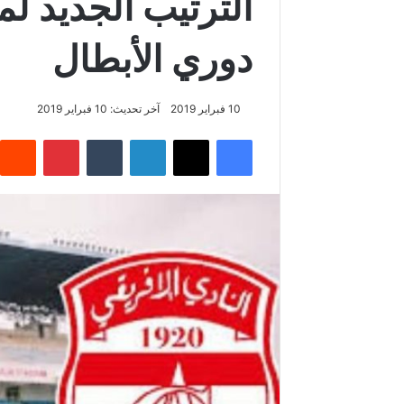
الترتيب الجديد ل
دوري الأبطال
10 فبراير 2019
آخر تحديث: 10 فبراير 2019
فيسبوك
‫X
لينكدإن
‏Tumblr
بينتيريست