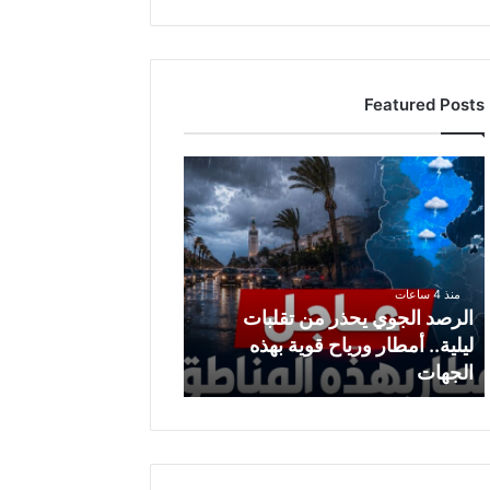
Featured Posts
ا
ل
ر
ص
د
ا
منذ 4 ساعات
ل
الرصد الجوي يحذر من تقلبات
ج
ليلية.. أمطار ورياح قوية بهذه
و
الجهات
ي
ي
ح
ذ
ر
م