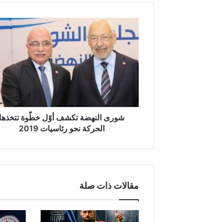
ش
و
ر
ى
ا
ل
ن
ه
ض
ة
شورى النهضة تكشف أوّل خطّوة تتخذها
ت
الحركة نحو رئاسيات 2019
ك
ش
ف
أ
وّ
مقالات ذات صلة
ل
خ
طّ
و