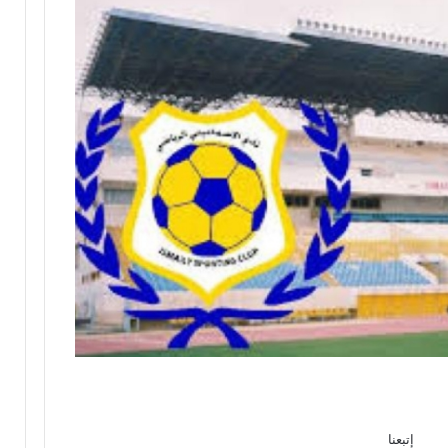
إتبعنا