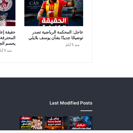
ة
ت
ت
خ
ذ
عاجل: المحكمة الرياضية تصدر
حقيقة إعا
ه
توضيحًا جديدًا بشأن يوسف بلايلي
المحترفة
ا
يحسم الج
منذ 5 أيام
ا
منذ 5 أيام
ل
ح
ر
ك
ة
ن
ح
و
Last Modified Posts
ر
ئ
ا
س
ي