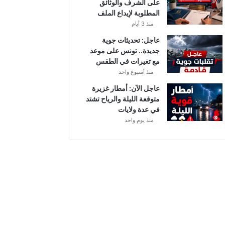
على الشرف والوثائق
ي
المطلوبة لإيداع الملف
ا
منذ 3 أيام
ح
ق
عاجل: تحديثات جوية
و
جديدة.. تونس على موعد
ي
مع تغيرات في الطقس
ة
منذ أسبوع واحد
ب
عاجل الآن: أمطار غزيرة
ه
متوقعة الليلة والرياح تشتد
ذ
في عدة ولايات
ه
منذ يوم واحد
ا
ل
ج
ه
ا
ت