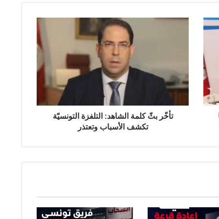
ت
أ
خّ
ر
ب
ثّ
ك
ل
م
ة
تأخّر بثّ كلمة الشاهد: التلفزة التونسيّة
ا
تكشف الأسباب وتعتذر
ل
ش
ا
ه
د
:
ا
ل
ت