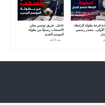
ل
ف
ز
ة
ا
دة قرعة بطولة الرابطة
عاجل.. فريق تونسي يعلن
ل
 الأولى.. مصدر رسمي
الانسحاب رسميًا من بطولة
ت
دل
الموسم الجديد
و
منذ 5 أيام
ن
س
يّ
ة
ت
ك
ش
ف
ا
ل
أ
س
ب