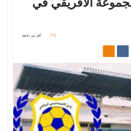
مجموعة الافريقي في
713
أقل من دقيقة
‏Reddit
‏VKontakte
Odnoklassniki