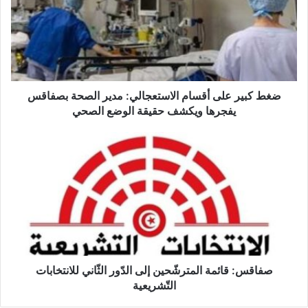
أقسام
الاستعجالي:
مدير
الصحة
بصفاقس
يفجرها
ويكشف
ضغط كبير على أقسام الاستعجالي: مدير الصحة بصفاقس
حقيقة
يفجرها ويكشف حقيقة الوضع الصحي
الوضع
الصحي
صفاقس:
قائمة
المترشّحين
إلى
الدّور
الثّاني
للانتخابات
التّشريعية
صفاقس: قائمة المترشّحين إلى الدّور الثّاني للانتخابات
التّشريعية