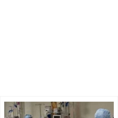
ضغط
كبير
على