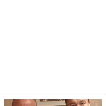
من وسيلة إعلاميّة واحدة.
كما عبرت القناة عن استعدادها للتفاوض مع سامي الفهري بصفته
منشّط في أحد برامجها خلال الموسم القادم في حالة حصول شغور،
باستثناء سهرتي السبت والخميس التي تفوّقت فيهما في نسب
المشاهدة طيلة الموسم وبصفة مسترسلة.
ع