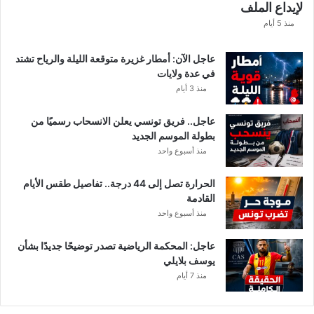
لإيداع الملف
مً
ا
منذ 5 أيام
عاجل الآن: أمطار غزيرة متوقعة الليلة والرياح تشتد
في عدة ولايات
منذ 3 أيام
عاجل.. فريق تونسي يعلن الانسحاب رسميًا من
بطولة الموسم الجديد
منذ أسبوع واحد
الحرارة تصل إلى 44 درجة.. تفاصيل طقس الأيام
القادمة
منذ أسبوع واحد
عاجل: المحكمة الرياضية تصدر توضيحًا جديدًا بشأن
يوسف بلايلي
منذ 7 أيام