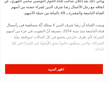
ويأتي ذلك بعد إعلان صاحب قناة الحوار التونسي سامي الفهري، عن
اتفاقه مع رجل الأعمال رضا شرف الدين لشراء حصته من أسهم
القناة التاسعة والمقدرة بـ 49 بالمائة من جملة الأسهم.
وبينت القناة أن رضا شرف الدين لا يمتلك أيّة مساهمة في رأسمال
قناة التاسعة منذ سنة 2014، مضيفة أنّ التفويت في جزء من أسهم
الشركة لأي طرف خارجي يخضع في كل الحالات لموافقة بقيّة
الشركاء، والذين يتمتّعون قانونا بحق الأولويّة في الشراء في تلك
الحالة.
كما جاء في البلاغ أنّ أسهم القناة مملوكة بنسبة 51 بالمائة لمجمع
أعمال معلوم، وهو ما يجعله يتحكّم قانونا في القناة بصفة مطلقة، ولا
اظهر المزيد
نيّة له في إنتداب سامي الفهري في القريب العاجل للعمل لديه.
وأضاف البلاغ أنّ إجراءات شراء أسهم في قناة تلفزيّة تختلف عن
شراء بضاعة معروضة على قارعة الطريق، وهو يخضع للترخيص
المسبق من الهيئة العليا المستقلة للإتصال السمعي والبصري
(الهايكا) وللتشريع المنظّم للقطاع الذي يمنع إمتلاك أسهم في أكثر