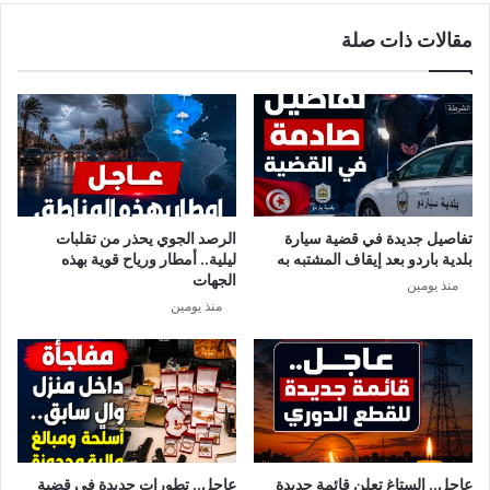
ة
ة
مقالات ذات صلة
ا
ا
ل
ل
ت
ا
ا
س
س
ر
ع
ا
ة
ئ
ل
ي
تفاصيل جديدة في قضية سيارة
الرصد الجوي يحذر من تقلبات
ة
بلدية باردو بعد إيقاف المشتبه به
ليلية.. أمطار ورياح قوية بهذه
ت
الجهات
منذ يومين
ش
منذ يومين
ي
د
ب
ت
ع
ا
و
ن
عاجل.. الستاغ تعلن قائمة جديدة
عاجل.. تطورات جديدة في قضية