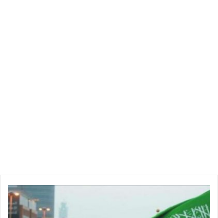
ق
ر
ي