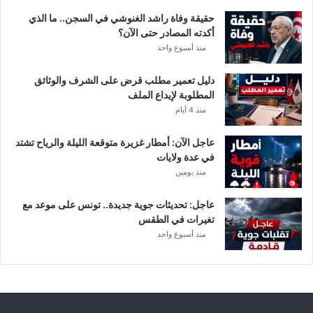
د
حقيقة وفاة راشد الغنوشي في السجن.. ما الذي
و
أكدته المصادر حتى الآن؟
ر
منذ أسبوع واحد
ي
أ
دليل تعمير مطلب قرض على الشرف والوثائق
ب
المطلوبة لإيداع الملف
ط
منذ 4 أيام
ا
ل
عاجل الآن: أمطار غزيرة متوقعة الليلة والرياح تشتد
إ
في عدة ولايات
ف
منذ يومين
ر
ي
ق
عاجل: تحديثات جوية جديدة.. تونس على موعد مع
ي
تغيرات في الطقس
ا
منذ أسبوع واحد