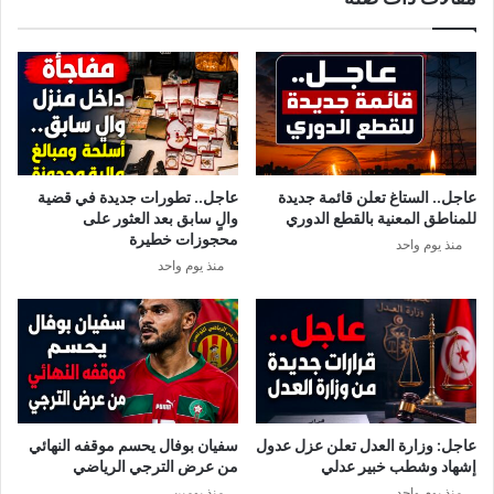
ا
ا
ر
ل
ة
ا
ا
ق
ل
ت
س
ص
ع
ا
و
د
عاجل.. الستاغ تعلن قائمة جديدة
عاجل.. تطورات جديدة في قضية
د
ي
للمناطق المعنية بالقطع الدوري
والٍ سابق بعد العثور على
ي
ا
محجوزات خطيرة
منذ يوم واحد
ة
ل
منذ يوم واحد
د
م
و
ا
ن
ل
ت
ي
أ
ف
ش
ي
ي
ح
ر
ق
عاجل: وزارة العدل تعلن عزل عدول
سفيان بوفال يحسم موقفه النهائي
ة
ش
إشهاد وشطب خبير عدلي
من عرض الترجي الرياضي
ف
منذ يوم واحد
منذ يومين