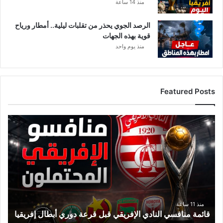
منذ 14 ساعة
الرصد الجوي يحذر من تقلبات ليلية.. أمطار ورياح
قوية بهذه الجهات
منذ يوم واحد
Featured Posts
ق
ا
ئ
م
ة
م
ن
ا
ف
منذ 11 ساعة
قائمة منافسي النادي الإفريقي قبل قرعة دوري أبطال إفريقيا
س