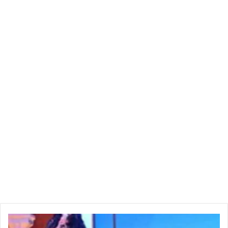
تسعيرة الخدمات المصرفية المتعلقة بالدفع الالكتروني لتحفيز
المواطنين على القيام بعمليات الدفع الالكرتوني والحد من استخدام
النقد في عمليات الدفع علاوة على التّسريع في استكمال إعداد
منشور يتعلق بوضع اطار قانوني ينظم مراقبة أنظمة ووسائل الدفع.
يذكر أن البنك المركزي أصدر منشورا تحت عدد 7 لسنة 2018 يتعلق
ببمارسة نشاط الصرف اليدوي من قبل الأشخاص الطبيعيين عن
طريق فتح مكاتب صرف هدفه الاساسي توجيه جزء من العملة
الصعبة المتداولة في السوق الموازية نحو القطاع البنكي ومنشورا
ثانيا تحت عدد 16 لسنة 2018 يتعلق بالقواعد المنظمة لنشاط وسير
مؤسسات الدفع .
أ