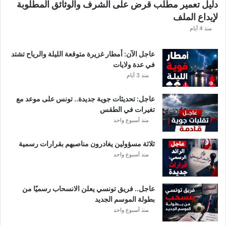
دليل تعمير مطلب قرض على الشرف والوثائق المطلوبة
ش
لإيداع الملف
ف
ا
منذ 4 أيام
ل
ت
عاجل الآن: أمطار غزيرة متوقعة الليلة والرياح تشتد
ف
في عدة ولايات
ا
منذ 3 أيام
ص
ي
عاجل: تحديثات جوية جديدة.. تونس على موعد مع
ل
تغيرات في الطقس
منذ أسبوع واحد
ثلاثة مسؤولين يغادرون مناصبهم بقرارات رسمية
منذ أسبوع واحد
عاجل.. فريق تونسي يعلن الانسحاب رسميًا من
بطولة الموسم الجديد
منذ أسبوع واحد