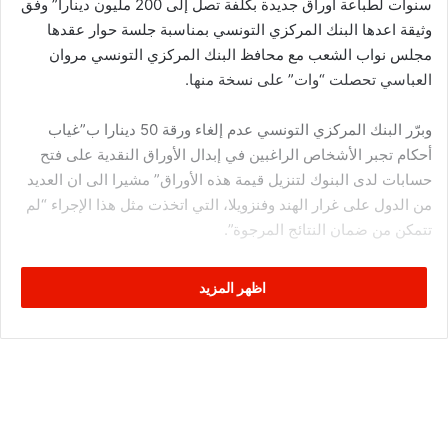
سنوات لطباعة أوراق جديدة بكلفة تصل إلى 200 مليون دينارا” وفق
وثيقة اعدها البنك المركزي التونسي بمناسبة جلسة حوار عقدها
مجلس نواب الشعب مع محافظ البنك المركزي التونسي مروان
العباسي تحصلت “وات” على نسخة منها.
وبرّر البنك المركزي التونسي عدم إلغاء ورقة 50 دينارا ب”غياب
أحكام تجبر الأشخاص الراغبين في إبدال الأوراق النقدية على فتح
حسابات لدى البنوك لتنزيل قيمة هذه الأوراق” مشيرا الى ان العديد
من الدول على غرار الهند وفنزويلا، التي اتخذت مثل هذا الإجراء “لم
تتمكن من ضمان النتائج المرجوة”.
وذكر، في المقابل ، بأنّه اتخذ عديد الإجراءات للحد من الاقتصادي
اظهر المزيد
الموزاي والحد من استخدام النقد في عمليات الدفع وأنه يعمل حاليا
بالتعاون مع جميع الأطراف المتدخلة في منظومة الدفع على توفير
متطلبات تطوير الدفع الالكتروني (الدفع بواسطة الهاتف الجوال،
البطاقة البنكية، الانترنت).
واشارت الوثيقة الى ان البنك يدرس، حاليا، إمكانية التخفيض في