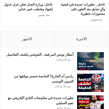
س
ز
عاجل.. تطورات جديدة في قضية
عاجل: وزارة العدل تعلن عزل عدول
ي
ا
والٍ سابق بعد العثور على
إشهاد وشطب خبير عدلي
ة
ت
محجوزات خطيرة
منذ يومين
ت
منذ يومين
خ
ر
ج
ع
الأخيرة
الأشهر
ن
ص
م
أمطار تونس المرتقبة.. الغنوشي يكشف التفاصيل
ت
منذ 9 ساعات
ه
ا
و
رادس أم الخارج؟ الجامعة تحسم موقفها من
ت
السوبر التونسي
ع
منذ 10 ساعات
ل
ق
تطورات جديدة في مفاوضات النادي الإفريقي مع
نعيم السليتي
منذ 11 ساعة