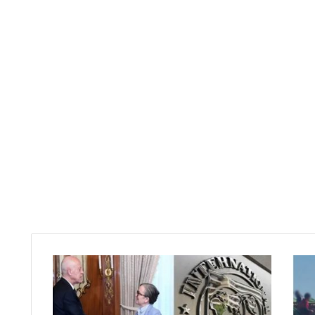
عاجل/
صندوق
النقد
الدولي