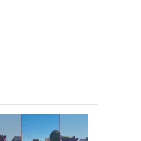
نهب
شاحنة
لنقل
المشروبات