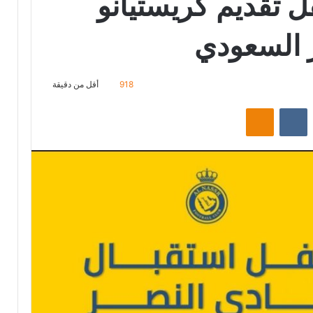
ل تقديم كريستيانو
ر السعودي
918
أقل من دقيقة
ت
Odnoklassniki