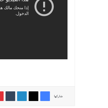
فيسبوك
‫X
لينكدإن
شاركها