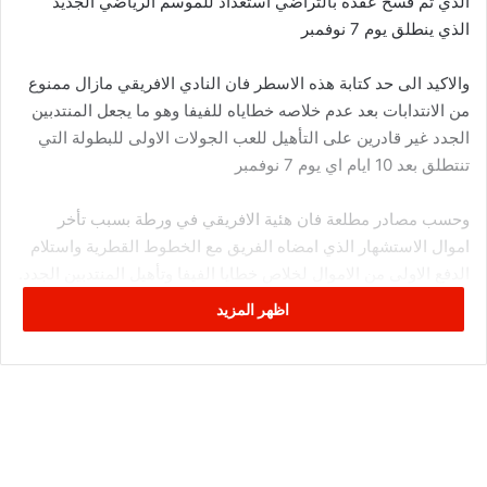
الذي تم فسخ عقده بالتراضي استعداد للموسم الرياضي الجديد
الذي ينطلق يوم 7 نوفمبر
والاكيد الى حد كتابة هذه الاسطر فان النادي الافريقي مازال ممنوع
من الانتدابات بعد عدم خلاصه خطاياه للفيفا وهو ما يجعل المنتدبين
الجدد غير قادرين على التأهيل للعب الجولات الاولى للبطولة التي
تنتطلق بعد 10 ايام اي يوم 7 نوفمبر
وحسب مصادر مطلعة فان هئية الافريقي في ورطة بسبب تأخر
اموال الاستشهار الذي امضاه الفريق مع الخطوط القطرية واستلام
الدفع الاولى من الاموال لخلاص خطايا الفيفا وتأهيل المنتدبين الجدد.
اظهر المزيد
في المقابل مازالت الادراة لم تحسم المفاوضات مع الحرس القديم
مثل صابر خليفة وزهير الذوادي وعاطف الدخيلي واحمد خليل على
العودة الى التمارين ووجود اتفاق بين الطرفين حول المستحقات
المادية المتخلدة على ذمة الفريق