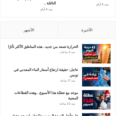
ن
ا
الناقلة ..
منذ 4 أيام
و
ا
منذ 4 أيام
ف
ل
م
ل
ب
ع
ر
ي
الأخيرة
الأشهر
ن
الحرارة تصعد من جديد.. هذه المناطق الأكثر تأثرًا
منذ 3 ساعات
عاجل: حقيقة ارتفاع أسعار الماء المعدني في
تونس
منذ 17 ساعة
موعد مع عطلة هذا الأسبوع.. وهذه القطاعات
المعنية
منذ 23 ساعة
هل تتأجل العودة المدرسية؟ تطورات جديدة تثير