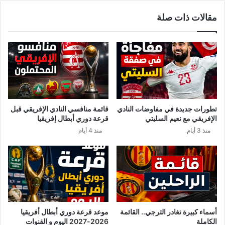
ر
د
مقالات ذات صلة
ي
ر
ا
ا
ل
ن
ا
ف
س
ر
ت
ا
ث
ج
ن
.
ا
.
تطورات جديدة في مفاوضات النادي
قائمة منافسي النادي الإفريقي قبل
ئ
م
الإفريقي مع نعيم السليتي
قرعة دوري أبطال إفريقيا
ي
ن
منذ 3 أيام
منذ 4 أيام
إ
و
ل
ب
ى
ا
غ
ء
ا
ك
ي
و
ة
ر
1
و
أسماء كبيرة تغادر الترجي.. القائمة
موعد قرعة دوري أبطال أفريقيا
5
ن
الكاملة
2026-2027 اليوم و القنوات