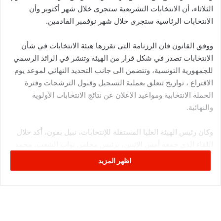
الثلاثاء، أن الانتخابات التشريعية ستجرى خلال شهر أكتوبر وأن
الانتخابات الرئاسية ستجرى خلال شهر نوفمبر القادمين.
ووفق القانون فان الرزنامة التى تقررها هيئة الانتخابات في شأن
الانتخابات تصدر في شكل قرار من الهيئة وتنشر في الرائد الرسمي
للجمهورية التونسية، وتتضمن الى جانب التحديد النهائي لموعد يوم
الاقتراع ، تواريخ تتعلق بعملية التسجيل وقبول الترشحات وفترة
الحملة الانتخابية ومواعيد الاعلان عن نتائج الانتخابات الأولوية
والنهائية.
وكان رئيس الهيئة العليا المستقلة للإنتخابات، نبيل بفون، أكد خلال
اللقاء الذي جمعه أمس الإثنين، برئيس مجلس نواب الشعب، محمد
الناصر في قصر باردو، الإنطلاق الفعلي لمسار الإنتخابات التشريعية
اظهر المزيد
والرئاسية، معربا عن “استعداد الهيئة لإنجاح المحطات الإنتخابية
القادمة، بفضل تضافر جهود جميع الأطراف”، وفق بلاغ لمجلس نواب
الشعب
كما التقى بفون في ذات اليوم برئيس الحكومة يوسف الشاهد. وأكد