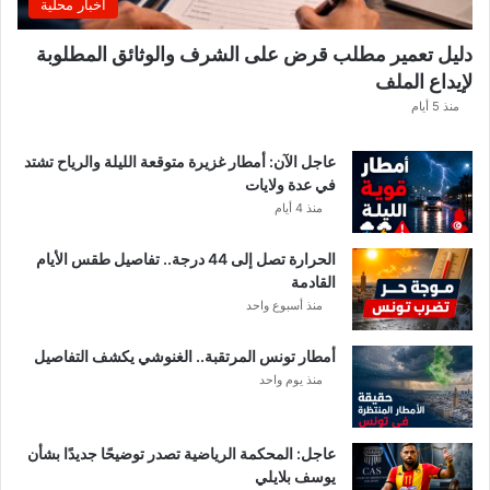
اخبار محلية
.
و
دليل تعمير مطلب قرض على الشرف والوثائق المطلوبة
ه
لإيداع الملف
ذ
ه
منذ 5 أيام
ق
ي
عاجل الآن: أمطار غزيرة متوقعة الليلة والرياح تشتد
م
في عدة ولايات
ة
منذ 4 أيام
ا
ل
الحرارة تصل إلى 44 درجة.. تفاصيل طقس الأيام
م
القادمة
ن
منذ أسبوع واحد
ح
ة
أمطار تونس المرتقبة.. الغنوشي يكشف التفاصيل
ب
منذ يوم واحد
ع
د
ا
ل
عاجل: المحكمة الرياضية تصدر توضيحًا جديدًا بشأن
ت
يوسف بلايلي