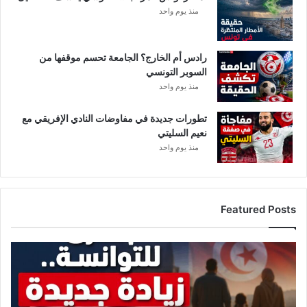
م
منذ يوم واحد
إ
ه
ل
ى
ا
رادس أم الخارج؟ الجامعة تحسم موقفها من
ل
السوبر التونسي
إ
منذ يوم واحد
ع
ل
تطورات جديدة في مفاوضات النادي الإفريقي مع
ا
نعيم السليتي
م
منذ يوم واحد
ي
ي
ن
و
Featured Posts
ا
ل
س
ز
ي
ي
ا
ا
س
د
ي
ة