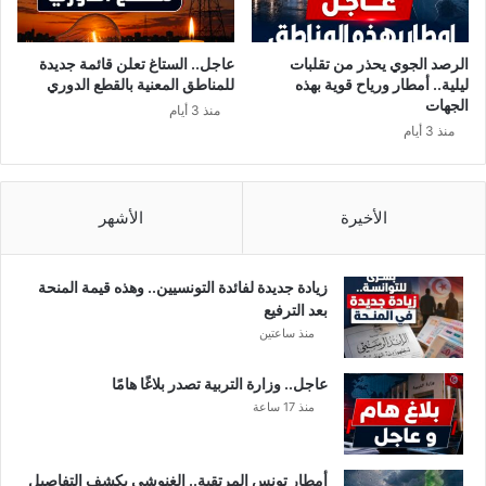
و
ا
ا
ب
د
“
الرصد الجوي يحذر من تقلبات
عاجل.. الستاغ تعلن قائمة جديدة
ا
د
ليلية.. أمطار ورياح قوية بهذه
للمناطق المعنية بالقطع الدوري
ل
ا
الجهات
منذ 3 أيام
س
ف
منذ 3 أيام
ا
ع
م
ع
ة
ن
ا
ن
الأخيرة
الأشهر
ل
ف
ت
س
ي
ه
زيادة جديدة لفائدة التونسيين.. وهذه قيمة المنحة
ك
“
بعد الترفيع
ا
ب
منذ ساعتين
ن
ق
ت
ت
عاجل.. وزارة التربية تصدر بلاغًا هامًا
س
ل
منذ 17 ساعة
ت
غ
ر
ر
س
ي
أمطار تونس المرتقبة.. الغنوشي يكشف التفاصيل
ل