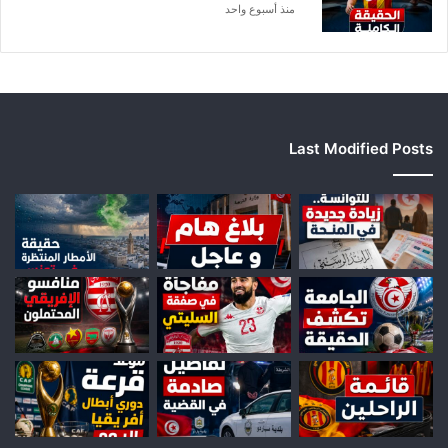
ر
منذ أسبوع واحد
ف
ي
ع
Last Modified Posts