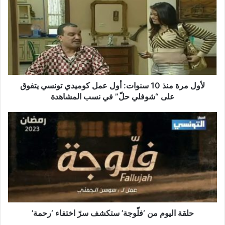
منذ
10
سنوات:
أول
عمل
كوميدي
تونسي
يتفوق
لأول مرة منذ 10 سنوات: أول عمل كوميدي تونسي يتفوق
على
على “شوفلي حلّ” في نسب المشاهدة
“شوفلي
حلّ”
حلقة
في
اليوم
نسب
من
المشاهدة
‘فلّوجة’
ستكشف
سرّ
اختفاء
‘رحمة’
حلقة اليوم من ‘فلّوجة’ ستكشف سرّ اختفاء ‘رحمة’