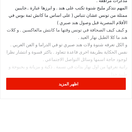
مذكرات مراهقة .
المهم نتذكر مليح شنوة تكتب على هند . و ابرزها عبارة ..جايبين
ممثلة من تونس عشان تتباس ( على اساس ما كانش ثمة بوس في
الأفلام المصرية قبل وصول هند صبري )
و كيف كيف الصحافة في تونس وقتها ما كانتش مالعاكسين . و كلات
هند ما كلا الطبل نهار العيد .
و الكل تعرفه شنوة ولات هند صبري تو في الدراما و الفن العربي .
نفس الحكاية بطريفة اخرى قاعدة تتعاود . باكثر قسوة و انتشار نظرا
لوجود حاجة اسمها وسائل التواصل الاجتماعي .
رانية نعرفها من اول نهار بدات في نسمة . ذكية و مزيانة و بحبوحة و
طيبة جدا .
اتمنى لها فقط اكثر نجاح و اكثر أدوار في المستقبل . بالخدمة برك
اظهر المزيد
تنجم تجاوب كل اللي قالو فيها كلام تشجيع على الطريقة التونسية ..
و السلام ..