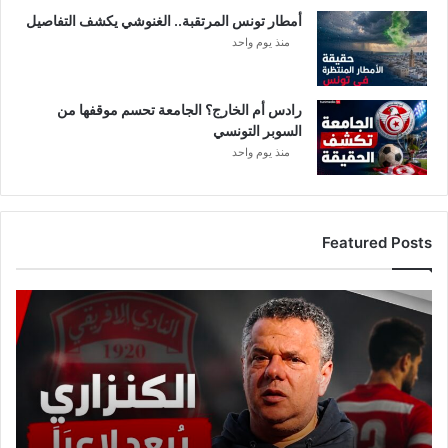
أمطار تونس المرتقبة.. الغنوشي يكشف التفاصيل
منذ يوم واحد
رادس أم الخارج؟ الجامعة تحسم موقفها من
السوبر التونسي
منذ يوم واحد
Featured Posts
عاجل:
ماهر
الكنزاري
يبعد
لاعبًا
من
حساباته
في