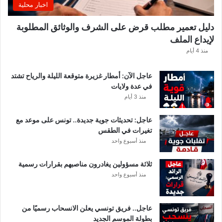
اخبار محلية
ي
ك
دليل تعمير مطلب قرض على الشرف والوثائق المطلوبة
ش
لإيداع الملف
ف
ا
منذ 4 أيام
ل
ت
عاجل الآن: أمطار غزيرة متوقعة الليلة والرياح تشتد
ف
في عدة ولايات
ا
منذ 3 أيام
ص
ي
عاجل: تحديثات جوية جديدة.. تونس على موعد مع
ل
تغيرات في الطقس
منذ أسبوع واحد
ثلاثة مسؤولين يغادرون مناصبهم بقرارات رسمية
منذ أسبوع واحد
عاجل.. فريق تونسي يعلن الانسحاب رسميًا من
بطولة الموسم الجديد