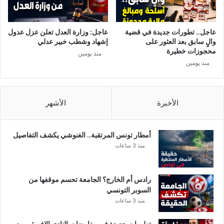
ع
إ
د
ل
م
ى
عاجل.. تطورات جديدة في قضية
عاجل: وزارة العدل تعلن عزل عدول
ا
أ
والٍ سابق بعد العثور على
إشهاد وشطب خبير عدلي
ل
ق
محجوزات خطيرة
منذ يومين
ت
لّ
منذ يومين
ز
م
ا
ن
م
ش
ب
خ
الأخيرة
الأشهر
ع
ص
ض
ف
ا
ي
أمطار تونس المرتقبة.. الغنوشي يكشف التفاصيل
ل
ت
منذ 3 ساعات
ن
و
ا
ن
س
س
رادس أم الخارج؟ الجامعة تحسم موقفها من
م
.
السوبر التونسي
خ
.
منذ 3 ساعات
ي
ا
ف
ل
تطورات جديدة في مفاوضات النادي الإفريقي مع