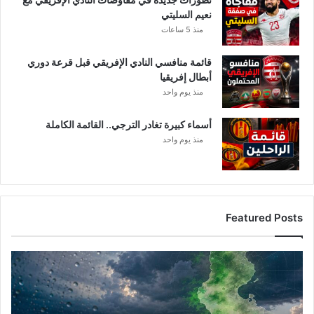
”
ا
نعيم السليتي
س
منذ 5 ساعات
ب
ا
قائمة منافسي النادي الإفريقي قبل قرعة دوري
ب
أبطال إفريقيا
منذ يوم واحد
أسماء كبيرة تغادر الترجي.. القائمة الكاملة
منذ يوم واحد
Featured Posts
أ
م
ط
ا