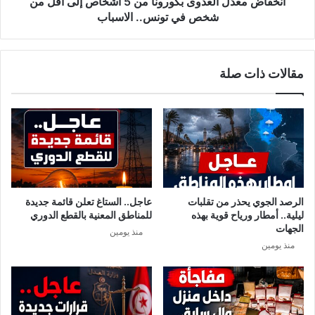
ل
انخفاض معدّل العدوى بكورونا من 5 أشخاص إلى أقلّ من
ل
ا
شخص في تونس.. الاسباب
ق
ل
ب
ع
ا
د
مقالات ذات صلة
ر
و
ت
ى
د
ب
ا
ك
ء
و
ا
ر
ل
و
ك
ن
م
ا
الرصد الجوي يحذر من تقلبات
عاجل.. الستاغ تعلن قائمة جديدة
ا
م
ليلية.. أمطار ورياح قوية بهذه
للمناطق المعنية بالقطع الدوري
م
ن
الجهات
منذ يومين
ا
5
منذ يومين
ت
أ
و
ش
ل
خ
ك
ا
ن
ص