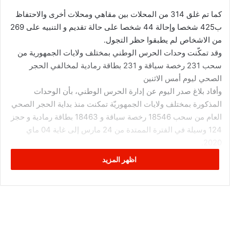
كما تم غلق 314 من المحلات بين مقاهي ومحلات أخرى والاحتفاظ
ب425 شخصا وإحالة 44 شخصا على حالة تقديم و التنبيه على 269
من الاشخاص لم يطبقوا حظر التجول.
وقد تمكّنت وحدات الحرس الوطني بمختلف ولايات الجمهورية من
سحب 231 رخصة سياقة و 231 بطاقة رمادية لمخالفي الحجر
الصحي ليوم أمس الاثنين
وأفاد بلاغ صدر اليوم عن إدارة الحرس الوطني، بأن الوحدات
المذكورة بمختلف ولايات الجمهوريّة تمكنت منذ بداية الحجر الصحي
العام من سحب 18546 رخصة سياقة و 18463 بطاقة رمادية و حجز
124 وسيلة في الفترة الممتدة من 24 مارس إلى غاية 04 ماي
2020.
اظهر المزيد