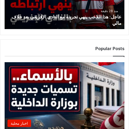
النادي
الإفريقي
منذ 28 دقيقة
عاجل: هذا اللاعب ينهي تجربته مع النادي الإفريقي بعد خلاف
بعد
مالي
خلاف
مالي
Popular Posts
اخبار محلية