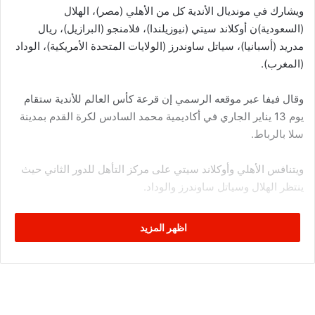
ويشارك في مونديال الأندية كل من الأهلي (مصر)، الهلال
(السعودية)ن أوكلاند سيتي (نيوزيلندا)، فلامنجو (البرازيل)، ريال
مدريد (أسبانيا)، سياتل ساوندرز (الولايات المتحدة الأمريكية)، الوداد
(المغرب).
وقال فيفا عبر موقعه الرسمي إن قرعة كأس العالم للأندية ستقام
يوم 13 يناير الجاري في أكاديمية محمد السادس لكرة القدم بمدينة
سلا بالرباط.
ويتنافس الأهلي وأوكلاند سيتي على مركز التأهل للدور الثاني حيث
ينتظر الهلال وسياتل ساوندرز والوداد.
وسيتأهل الفائزون في مباراتي الدور الثاني إلى نصف النهائي إلى
اظهر المزيد
جانب فلامينجو وريال مدريد.
مواعيد أدوار كأس العالم للأندية
المباراة الافتتاحية.. الأهلي ضد أوكلاند سيتي.. 1 فبراير