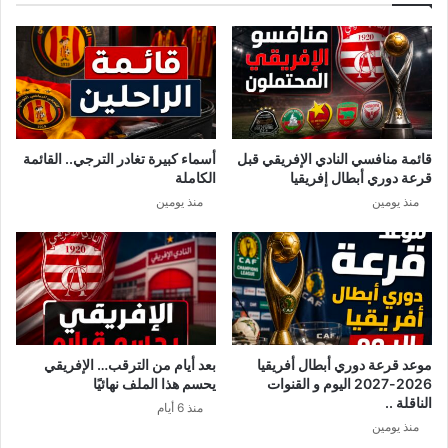
م
ا
ا
د
ن
ث
ي
ة
ف
ت
ي
س
ه
م
قائمة منافسي النادي الإفريقي قبل
أسماء كبيرة تغادر الترجي.. القائمة
ذ
م
قرعة دوري أبطال إفريقيا
الكاملة
ه
ج
منذ يومين
منذ يومين
ا
م
ل
ا
ق
ع
ض
ي
ي
ب
ة
س
ب
ب
موعد قرعة دوري أبطال أفريقيا
بعد أيام من الترقب… الإفريقي
ا
2026-2027 اليوم و القنوات
يحسم هذا الملف نهائيًا
ل
الناقلة ..
منذ 6 أيام
م
منذ يومين
ر