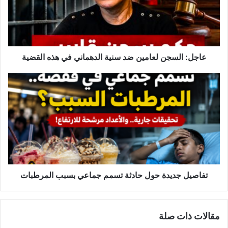
:
ا
ل
س
ج
ن
عاجل: السجن لعامين ضد سنية الدهماني في هذه القضية
ل
ع
ت
ا
ف
م
ا
ي
ص
ن
ي
ض
ل
د
ج
س
د
ن
ي
ي
د
تفاصيل جديدة حول حادثة تسمم جماعي بسبب المرطبات
ة
ة
ا
ح
ل
و
مقالات ذات صلة
د
ل
ه
ح