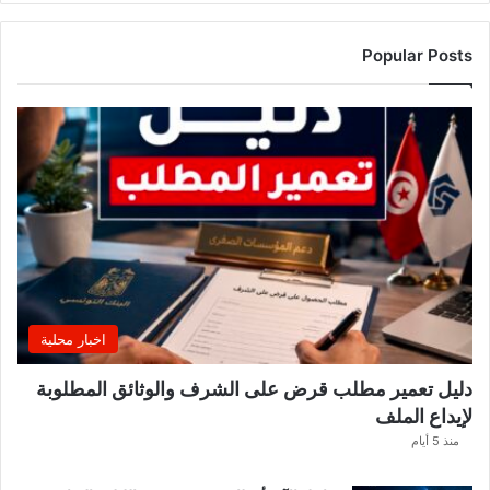
ا
ل
ت
Popular Posts
ر
ب
ي
ة
ت
ص
د
ر
ب
ل
ا
غً
اخبار محلية
ا
ه
دليل تعمير مطلب قرض على الشرف والوثائق المطلوبة
ا
لإيداع الملف
مً
ا
منذ 5 أيام