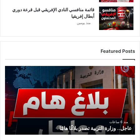
قائمة منافسي النادي الإفريقي قبل قرعة دوري
أبطال إفريقيا
منذ يومين
Featured Posts
ع
ا
ج
ل
.
.
و
ز
ا
منذ 6 ساعات
عاجل.. وزارة التربية تصدر بلاغًا هامًا
ر
ة