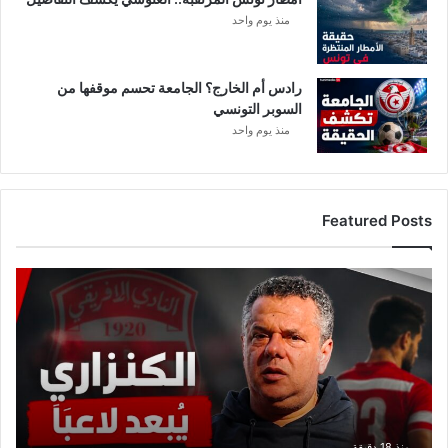
منذ يوم واحد
رادس أم الخارج؟ الجامعة تحسم موقفها من
السوبر التونسي
منذ يوم واحد
Featured Posts
ع
ا
ج
ل
:
م
ا
ه
ر
منذ 18 دقيقة