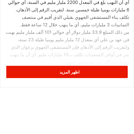
أي أن النهب بلغ في المعدل 2200 مليار مليم في السنة، أي حوالي
6 مليارات يوميا طيلة خمسين سنة. لتقريب الرقم إلى الأذهان،
تكلف بناء المستشفى الجهوي بقبلي الذي أقيم في منتصف
الثمانينات 3 مليارات مليم، أي ما ينهب خلال 12 ساعة فقط.
من ذلك المبلغ 33.9 مليار دولار أي حوالي 101 آلف مليار مليم نهبت
في عهد بن علي أي بمعدل 12 مليار مليم يوميا طيلة 23 سنة،
ولتقريب الرقم إلى الأذهان فإن المستشفى الجهوي بزغوان الذي
بني في أواخر التسعينات تكلف ب10 مليارات مليم. أي أن ما ينهب
يوميا يبني أكثر من مستشفى جهوي.
نشير في الأثناء أن 5 مليار دولار نهبت في عهد بورقيبة بين 1960 إلى
اظهر المزيد
1987، بدون تعليق..
د.محمد ضيف الله
الحقائق الاقتصادية في تونس