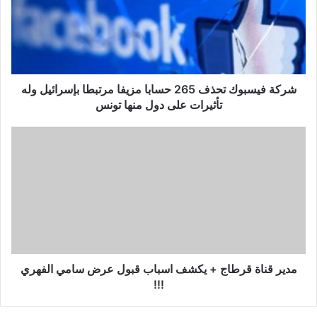
ف
ي
س
ب
و
ك
شركة فيسبوك تحذف 265 حسابا مزيفا مرتبطا بإسرائيل وله
ت
تأثيرات على دول منها تونس
ح
ذ
م
ف
د
2
ي
6
ر
5
ق
ح
ن
س
ا
ا
ة
ب
ق
ا
ر
مدير قناة قرطاج + يكشف اسباب قبول عرض سامي الفهري
م
ط
!!!
ز
ا
ي
ج