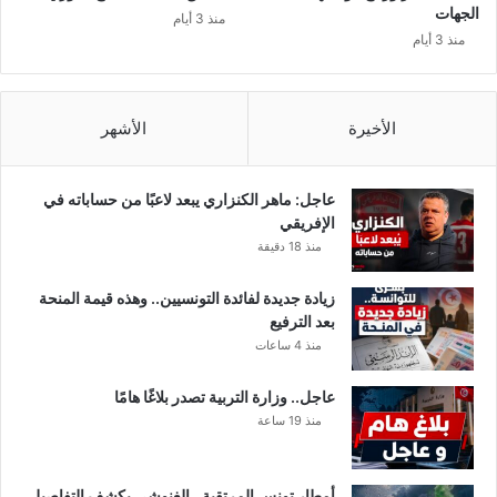
ث
ا
الجهات
منذ 3 أيام
ي
ل
منذ 3 أيام
ر
ف
ا
ه
ت
ر
ع
ي
الأخيرة
الأشهر
ل
!
ى
!
د
!
عاجل: ماهر الكنزاري يبعد لاعبًا من حساباته في
و
الإفريقي
ل
منذ 18 دقيقة
م
ن
زيادة جديدة لفائدة التونسيين.. وهذه قيمة المنحة
ه
بعد الترفيع
ا
منذ 4 ساعات
ت
و
عاجل.. وزارة التربية تصدر بلاغًا هامًا
ن
منذ 19 ساعة
س
أمطار تونس المرتقبة.. الغنوشي يكشف التفاصيل