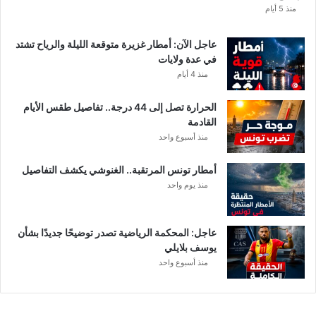
ا
منذ 5 أيام
ب
ا
عاجل الآن: أمطار غزيرة متوقعة الليلة والرياح تشتد
ت
في عدة ولايات
ه
منذ 4 أيام
ف
ي
الحرارة تصل إلى 44 درجة.. تفاصيل طقس الأيام
ا
القادمة
ل
منذ أسبوع واحد
إ
ف
أمطار تونس المرتقبة.. الغنوشي يكشف التفاصيل
ر
منذ يوم واحد
ي
ق
ي
عاجل: المحكمة الرياضية تصدر توضيحًا جديدًا بشأن
يوسف بلايلي
منذ أسبوع واحد