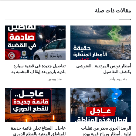
ف
+
مقالات ذات صلة
ا
ي
م
ك
ر
ش
ت
ف
ب
ا
ط
س
ا
ب
ب
ا
إ
ب
أمطار تونس المرتقبة.. الغنوشي
تفاصيل جديدة في قضية سيارة
س
ق
يكشف التفاصيل
بلدية باردو بعد إيقاف المشتبه به
ر
ب
منذ يوم واحد
منذ يومين
ا
و
ئ
ل
ي
ع
ل
ر
و
ض
ل
س
ه
ا
ت
م
الرصد الجوي يحذر من تقلبات
عاجل.. الستاغ تعلن قائمة جديدة
أ
ي
ليلية.. أمطار ورياح قوية بهذه
للمناطق المعنية بالقطع الدوري