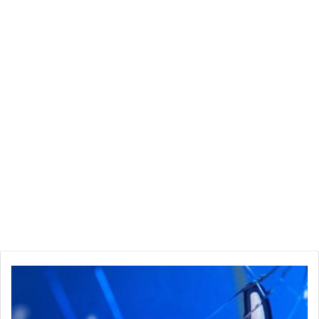
ش
ر
ك
ة