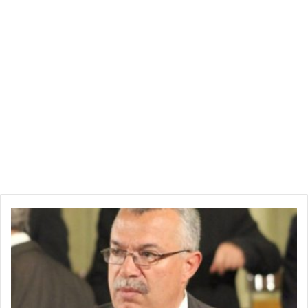
عاجل
:
طبيب
نور
الدين
البحيري
يكشف