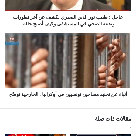
عن
آخر
تطورات
عاجل : طبيب نور الدين البحيري يكشف عن آخر تطورات
وضعه
وضعه الصحي في المستشفى وكيف أصبح حاله.
الصحي
في
أنباء
المستشفى
عن
وكيف
تجنيد
أصبح
مساجين
حاله.
تونسيين
في
أوكرانيا
:
الخارجية
توضّح
أنباء عن تجنيد مساجين تونسيين في أوكرانيا : الخارجية توضّح
مقالات ذات صلة