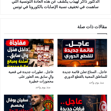
ر
ك
الدكتور ذاكر لهيذب يكشف عن هذه العادة التونسية التي
ط
ر
ساهمت في تخفيف نسبة الإصابات بالكورونا في تونس
ل
ل
ب
ه
ت
ي
مقالات ذات صلة
م
ذ
ن
ب
خ
ي
و
ك
ل
ش
ة
ف
س
ع
ل
ن
ي
ه
عاجل.. الستاغ تعلن قائمة جديدة
عاجل.. تطورات جديدة في قضية
م
ذ
للمناطق المعنية بالقطع الدوري
والٍ سابق بعد العثور على
ا
ه
محجوزات خطيرة
منذ يوم واحد
ن
ا
منذ يوم واحد
ي
ل
ب
ع
ي
ا
ع
د
م
ة