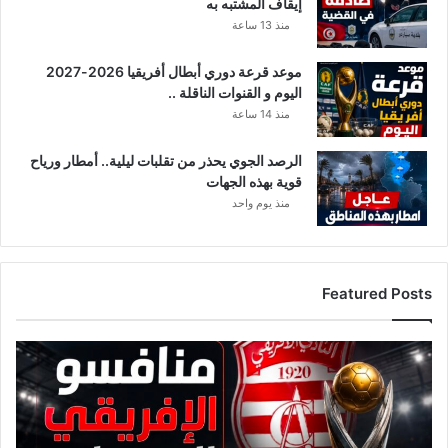
إيقاف المشتبه به
ي
ف
منذ 13 ساعة
ة
ي
و
ف
ت
موعد قرعة دوري أبطال أفريقيا 2026-2027
ن
ق
اليوم و القنوات الناقلة ..
س
ا
ب
منذ 14 ساعة
س
ة
م
ا
الرصد الجوي يحذر من تقلبات ليلية.. أمطار ورياح
ا
ل
قوية بهذه الجهات
ل
إ
منذ يوم واحد
ع
ص
ا
ا
ئ
ب
د
ا
Featured Posts
ا
ت
ت
ب
ا
ق
ل
ا
ك
ئ
و
م
ر
ة