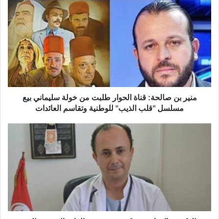
م
ن
ي
ر
ب
ن
ص
ا
ل
ح
منير بن صالحة: قناة الحوار طلبت من خولة سليماني بيع
ة
مسلسل ''قلب الذيب'' للوطنية وتقاسم العائدات
:
ق
ا
ن
ل
ا
د
ة
ك
ا
ت
ل
و
ح
ر
و
ذ
ا
ا