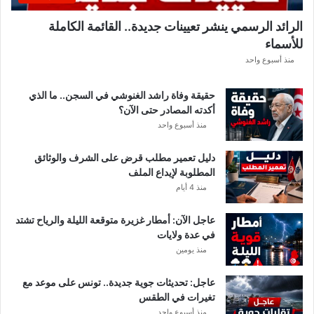
ب
ل
الرائد الرسمي ينشر تعيينات جديدة.. القائمة الكاملة
ق
للأسماء
ر
ع
منذ أسبوع واحد
ة
د
حقيقة وفاة راشد الغنوشي في السجن.. ما الذي
و
أكدته المصادر حتى الآن؟
ر
منذ أسبوع واحد
ي
أ
دليل تعمير مطلب قرض على الشرف والوثائق
ب
المطلوبة لإيداع الملف
ط
منذ 4 أيام
ا
ل
عاجل الآن: أمطار غزيرة متوقعة الليلة والرياح تشتد
إ
في عدة ولايات
ف
منذ يومين
ر
ي
ق
عاجل: تحديثات جوية جديدة.. تونس على موعد مع
ي
تغيرات في الطقس
ا
منذ أسبوع واحد