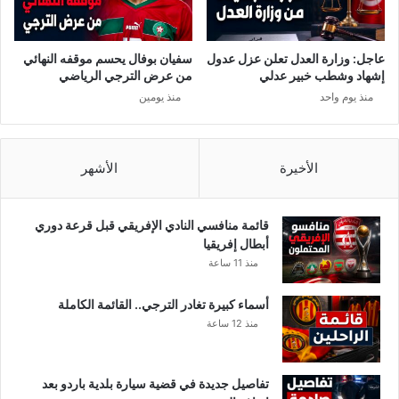
س
ا
ل
ل
س
ت
عاجل: وزارة العدل تعلن عزل عدول
سفيان بوفال يحسم موقفه النهائي
ل
و
إشهاد وشطب خبير عدلي
من عرض الترجي الرياضي
'
ن
منذ يوم واحد
منذ يومين
'
س
ق
ي
ل
ة
ب
ا
الأخيرة
الأشهر
ا
ل
ل
ت
ذ
ي
قائمة منافسي النادي الإفريقي قبل قرعة دوري
ي
س
أبطال إفريقيا
ب
ا
منذ 11 ساعة
'
ه
'
م
أسماء كبيرة تغادر الترجي.. القائمة الكاملة
ل
ت
منذ 12 ساعة
ل
ف
و
ي
ط
ت
تفاصيل جديدة في قضية سيارة بلدية باردو بعد
ن
خ