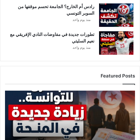
و
رادس أم الخارج؟ الجامعة تحسم موقفها من
م
السوبر التونسي
ب
ل
منذ يوم واحد
غ
م
تطورات جديدة في مفاوضات النادي الإفريقي مع
ا
نعيم السليتي
ل
منذ يوم واحد
ي
Featured Posts
ز
ي
ا
د
ة
ج
د
ي