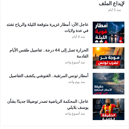
لإيداع الملف
ذ
ه
منذ 5 أيام
ق
ي
عاجل الآن: أمطار غزيرة متوقعة الليلة والرياح تشتد
م
في عدة ولايات
ة
منذ 4 أيام
ا
ل
الحرارة تصل إلى 44 درجة.. تفاصيل طقس الأيام
م
القادمة
ن
منذ أسبوع واحد
ح
ة
أمطار تونس المرتقبة.. الغنوشي يكشف التفاصيل
ب
منذ يوم واحد
ع
د
ا
ل
عاجل: المحكمة الرياضية تصدر توضيحًا جديدًا بشأن
ت
يوسف بلايلي
ر
منذ أسبوع واحد
ف
ي