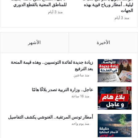
ا
ليلية.. أمطار ورياح قوية بهذه
للمناطق المعنية بالقطع الدوري
ل
الجهات
منذ 3 أيام
ز
منذ 3 أيام
ط
ل
ة
و
الأخيرة
الأشهر
ا
ل
ا
زيادة جديدة لفائدة التونسيين.. وهذه قيمة المنحة
ق
بعد الترفيع
ر
منذ ساعتين
ا
ص
عاجل.. وزارة التربية تصدر بلاغًا هامًا
ا
منذ 16 ساعة
ل
م
خ
أمطار تونس المرتقبة.. الغنوشي يكشف التفاصيل
د
منذ يوم واحد
ر
ة