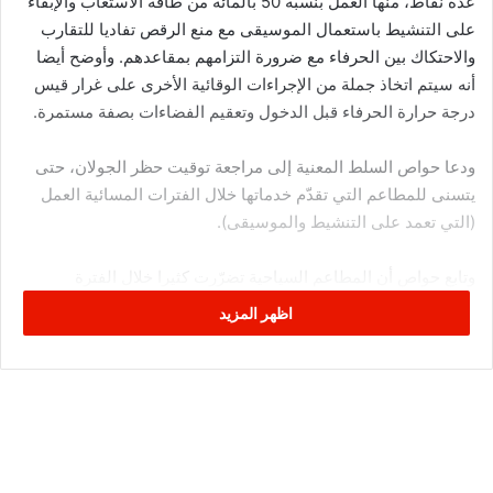
عدّة نقاط، منها العمل بنسبة 50 بالمائة من طاقة الاستعاب والإبقاء
على التنشيط باستعمال الموسيقى مع منع الرقص تفاديا للتقارب
والاحتكاك بين الحرفاء مع ضرورة التزامهم بمقاعدهم. وأوضح أيضا
أنه سيتم اتخاذ جملة من الإجراءات الوقائية الأخرى على غرار قيس
درجة حرارة الحرفاء قبل الدخول وتعقيم الفضاءات بصفة مستمرة.
ودعا حواص السلط المعنية إلى مراجعة توقيت حظر الجولان، حتى
يتسنى للمطاعم التي تقدّم خدماتها خلال الفترات المسائية العمل
(التي تعمد على التنشيط والموسيقى).
وتابع حواص أن المطاعم السياحية تضرّرت كثيرا خلال الفترة
الماضية، في ظل تخلي الدولة عن هذا القطاع، وفق تعبيره.
اظهر المزيد