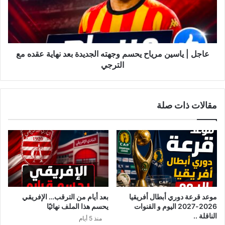
|
ض
ي
ا
ا
ء
س
ا
ي
ل
ن
عاجل | ياسين مرياح يحسم وجهته الجديدة بعد نهاية عقده مع
ل
م
الترجي
ج
ر
ن
ي
ة
ا
مقالات ذات صلة
ا
ح
ل
ي
و
ح
ط
س
ن
م
ي
و
ة
ج
ل
ه
ل
ت
موعد قرعة دوري أبطال أفريقيا
بعد أيام من الترقب… الإفريقي
ص
ه
2026-2027 اليوم و القنوات
يحسم هذا الملف نهائيًا
ل
ا
الناقلة ..
منذ 5 أيام
ح
ل