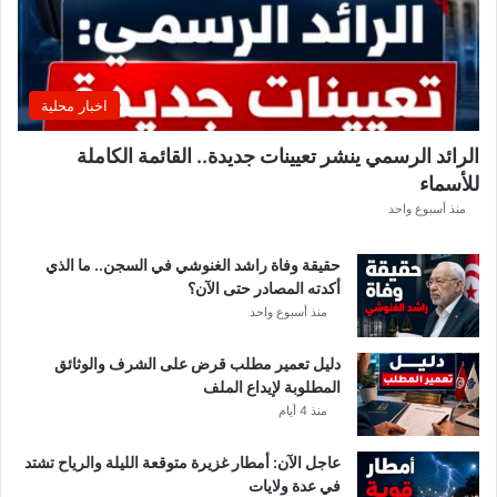
ي
ق
ي
ق
اخبار محلية
ب
ل
الرائد الرسمي ينشر تعيينات جديدة.. القائمة الكاملة
ق
للأسماء
ر
ع
منذ أسبوع واحد
ة
د
حقيقة وفاة راشد الغنوشي في السجن.. ما الذي
و
أكدته المصادر حتى الآن؟
ر
منذ أسبوع واحد
ي
أ
دليل تعمير مطلب قرض على الشرف والوثائق
ب
المطلوبة لإيداع الملف
ط
منذ 4 أيام
ا
ل
عاجل الآن: أمطار غزيرة متوقعة الليلة والرياح تشتد
إ
في عدة ولايات
ف