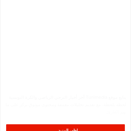
يتابع موقع Tunimedia آخر أخبار الترجي الرياضي والكرة التونسية
لحظة بلحظة، مع تقديم تحليلات معمقة ومحتوى موثوق يركز على ما
يهم القارئ.
اظهر المزيد