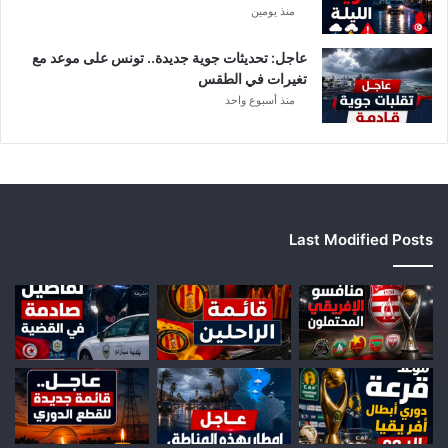
منذ يومين
ر
ي
ق
عاجل: تحديثات جوية جديدة.. تونس على موعد مع
ي
تغيرات في الطقس
ا
منذ أسبوع واحد
Last Modified Posts