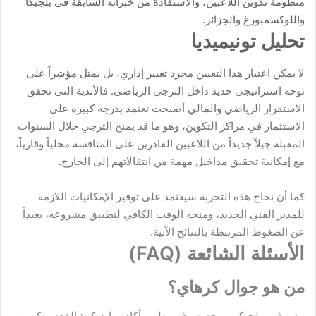
منظومة تكوين اللاعبين، والاستفادة من خبراته السابقة في بلجيكا
واللوكسمبورغ والجزائر.
تحليل تونيميديا
لا يمكن اعتبار هذا التعيين مجرد تغيير إداري، بل يمثل مؤشراً على
توجه استراتيجي جديد داخل الترجي الرياضي. فالأندية التي تحقق
الاستقرار الرياضي والمالي أصبحت تعتمد بدرجة كبيرة على
الاستثمار في مراكز التكوين، وهو ما قد يمنح الترجي خلال السنوات
المقبلة جيلاً جديداً من اللاعبين القادرين على المنافسة محلياً وقارياً،
مع إمكانية تحقيق مداخيل مهمة من انتقالاتهم إلى الخارج.
كما أن نجاح هذه التجربة سيعتمد على توفير الإمكانيات اللازمة
للمدير الفني الجديد، ومنحه الوقت الكافي لتطبيق مشروعه، بعيداً
عن الضغوط المرتبطة بالنتائج الآنية.
الأسئلة الشائعة (FAQ)
من هو جوال كرهاي؟
مدير فني بلجيكي متخصص في تطوير أكاديميات كرة القدم وتكوين