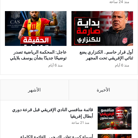
منذ 24 ساعة
ا
ج
ل
د
ج
ي
ز
د
ا
ة
ئ
ب
ي
ع
ف
د
أول قرار حاسم.. الكنزاري يضع
عاجل: المحكمة الرياضية تصدر
ي
ن
ثنائي الإفريقي تحت المجهر
توضيحًا جديدًا بشأن يوسف بلايلي
ت
ه
منذ 6 أيام
منذ 6 أيام
و
ا
ن
ي
س
ة
ع
الأخيرة
الأشهر
ق
د
ه
قائمة منافسي النادي الإفريقي قبل قرعة دوري
م
أبطال إفريقيا
ع
منذ 21 ساعة
ا
ل
أسماء كبيرة تغادر الترجي.. القائمة الكاملة