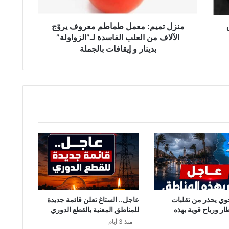
م
:
م
منزل تميم: معمل طماطم معروف يروّج
ع
الآلاف من العلب الفاسدة لـ”الزواولة”
م
بدينار و إيقافات بالجملة
ل
ط
م
ا
ط
م
م
ع
ر
و
ف
ي
ر
وّ
وي يحذر من تقلبات
عاجل.. الستاغ تعلن قائمة جديدة
ج
طار ورياح قوية بهذه
للمناطق المعنية بالقطع الدوري
ا
منذ 3 أيام
ل