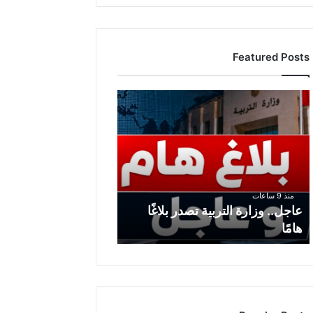
Featured Posts
ع
ا
ج
ل
.
.
و
منذ 9 ساعات
ز
عاجل.. وزارة التربية تصدر بلاغًا
ا
هامًا
ر
ة
ا
ل
ت
ر