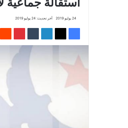
استقالة جماعية 
24 يوليو 2019
آخر تحديث: 24 يوليو 2019
فيسبوك
‫X
لينكدإن
‏Tumblr
بينتيريست