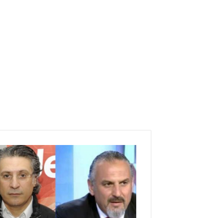
ه
ذ
ا
م
ا
ق
ر