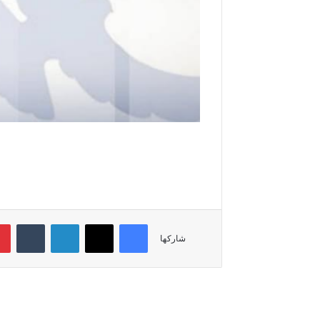
فيسبوك
‫X
لينكدإن
‏Tumblr
شاركها