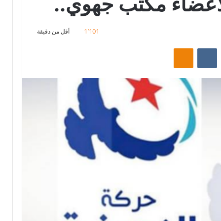
لاعضاء مكتب جهوي..
1٬101
أقل من دقيقة
‏Reddit
‏VKontakte
Odnoklassniki