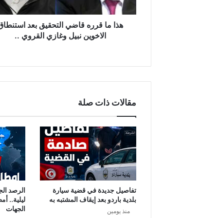
ر
ه
ق
هذا ما قرره قاضي التحقيق بعد استنطاق
ا
الاخوين نبيل وغازي القروي ..
ض
ي
ا
ل
ت
ح
مقالات ذات صلة
ق
ي
ق
ب
ع
د
ا
س
ت
تفاصيل جديدة في قضية سيارة
الرصد الج
ن
بلدية باردو بعد إيقاف المشتبه به
ليلية.. أم
ط
الجهات
منذ يومين
ا