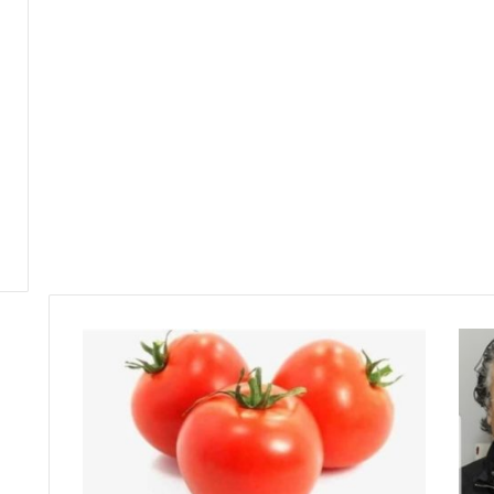
م
ن
ز
ل
ت
م
ي