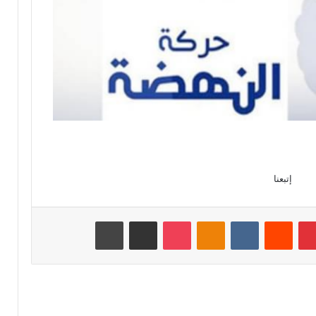
إتبعنا
بينتيريست
‏Reddit
‏VKontakte
Odnoklassniki
‫Pocket
مشاركة عبر البريد
طباعة