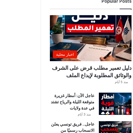
Popular Posts
ب
ي
ة
ت
ص
د
ر
ب
ل
اخبار محلية
ا
غً
دليل تعمير مطلب قرض على الشرف
ا
والوثائق المطلوبة لإيداع الملف
ه
منذ 5 أيام
ا
مً
عاجل الآن: أمطار غزيرة
ا
متوقعة الليلة والرياح تشتد
في عدة ولايات
منذ 3 أيام
عاجل.. فريق تونسي يعلن
الانسحاب رسميًا من