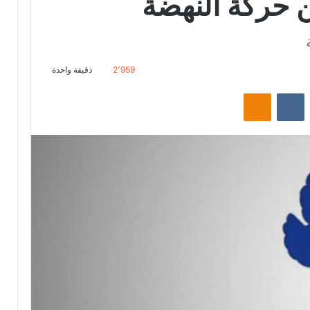
ن حركة النهضة
2٬959
دقيقة واحدة
‏Reddit
‏VKontakte
Odnoklassniki