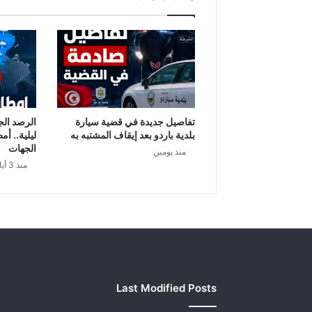
ح
ر
ف
ي
ن
خ
ط
ي
ر
تفاصيل جديدة في قضية سيارة
الرصد الج
ي
بلدية باردو بعد إيقاف المشتبه به
ليلية.. أم
ن
الجهات
منذ يومين
منذ 3 أيام
Last Modified Posts