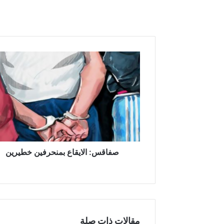
ص
ف
ا
ق
س
:
ا
ل
ا
ي
صفاقس: الايقاع بمنحرفين خطيرين
ق
ا
ع
ب
م
ن
مقالات ذات صلة