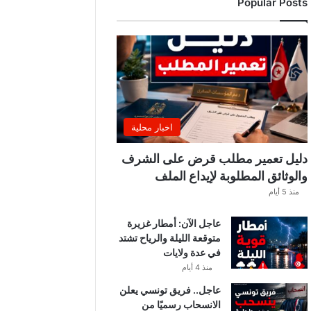
Popular Posts
ب
ي
ة
ت
ص
د
ر
ب
ل
اخبار محلية
ا
غً
دليل تعمير مطلب قرض على الشرف
ا
والوثائق المطلوبة لإيداع الملف
ه
منذ 5 أيام
ا
مً
عاجل الآن: أمطار غزيرة
ا
متوقعة الليلة والرياح تشتد
في عدة ولايات
منذ 4 أيام
عاجل.. فريق تونسي يعلن
الانسحاب رسميًا من