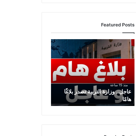
Featured Posts
ع
ا
ج
ل
.
.
و
منذ 15 ساعة
ز
عاجل.. وزارة التربية تصدر بلاغًا
ا
هامًا
ر
ة
ا
ل
ت
ر