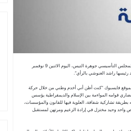
أعلنت القيادية بشباب حركة النهضة والنائب بالمجلس التأسيسي جوهرة التيس، اليوم الاثنين 9 نوفمبر
بموقع فايسبوك “كنت أظن أني أخدم وطني من خلال حركة
ري قوامه المواءمة بين الإسلام والديمقراطية يؤسس
ته بطريقة تشاركية شفافة، العلوية فيها للقانون والمؤسسات،
 واحد وحيد مختزل في إرادة الزعيم ومرتهن لمستقبل