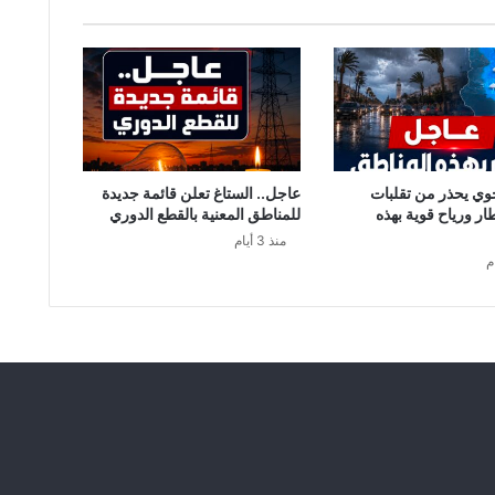
ن
إ
ل
ى
أ
ل
م
ا
ن
وي يحذر من تقلبات
عاجل.. الستاغ تعلن قائمة جديدة
ي
طار ورياح قوية بهذه
للمناطق المعنية بالقطع الدوري
ا
منذ 3 أيام
:
ق
ر
ا
ر
ا
ت
ج
د
ي
د