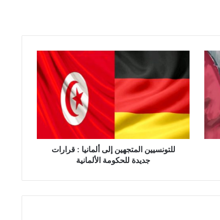
ل
ل
ت
و
ن
س
ي
ي
ن
ا
للتونسيين المتجهين إلى ألمانيا : قرارات
ل
جديدة للحكومة الألمانية
م
ت
ج
ه
ي