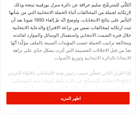
الكلّي للمترشّح سليم حراقة عن دائرة منزل بورقيبة تينجة وذلك
لارتكابه لجملة من المخالفات أثناء الحملة الانتخابية التي من شأنها
التأثير على نتائج الانتخابات. واوضح انّه تمّ إلغاء 1890 صوتا بعد أن
ثبت ارتكابه لمخالفات تمس من نزاعة الاقتراع والدعاية الانتخابية
خلال فترة الصمت الانتخابي واستعمال الوسائل والموارد لفائدته
ومخالفة تراتيب الحملة حسب المؤيدات المبينة بالملف مؤكّدا أنّها
تعدّ من قبل الاخلالات الجسيمة التي أثرت بشكل جدّي على نزاهة
الانتخابا بالدائرة الانتخابية وتوزيع الأصوات.
امّا القرار الثاني فتعلّق حسب رئيس هيئة الانتخابات بالإلغاء الجزئي
لنتائج الانتخابات للمترشّح عن دائرة ماطر أوتيك احمد السعيداني
بمركز السبعة عوينات وذلك بالغاء 23 صوتا بعد ثبوت ارتكاب
المترشح لمخالفات تمثّلت في تمزيق معلّقات انتخابية تعود على
اظهر المزيد
منافسيه في الدائرة والنيل من عرض مترشّح أخر ومن كرامته
موضّحا ان هذا المترشّح تحصّل على 1408 من الاصوات وإثر الإلغاء
الجزئي ل23 صوتا يصبح مجموع الأصوات التي تحصّل عليها في
حدود 1385 صوتا.