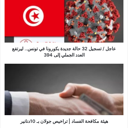
ج
ل
/
ت
س
ج
ي
ل
عاجل / تسجيل 32 حالة جديدة بكورونا في تونس.. ليرتفع
3
العدد الجملي إلى 394
2
ح
ه
ا
ي
ل
ئ
ة
ة
ج
م
د
ك
ي
ا
د
ف
ة
ح
ب
ة
هيئة مكافحة الفساد | تراخيص جولان بـ 10دنانير
ك
ا