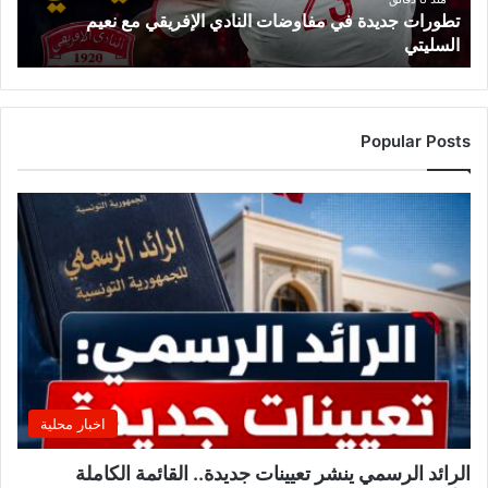
تطورات جديدة في مفاوضات النادي الإفريقي مع نعيم
ي
السليتي
د
ة
ف
ي
م
Popular Posts
ف
ا
و
ض
ا
ت
ا
ل
ن
ا
د
ي
اخبار محلية
ا
ل
الرائد الرسمي ينشر تعيينات جديدة.. القائمة الكاملة
إ