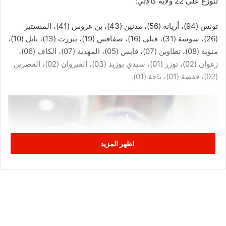
تتوزع على 22 ولاية كالآتي:
تونس (94)، أريانة (56)، مدنين (43)، بن عروس (41)، المنستير
(26)، سوسة (31)، قبلي (16)، صفاقس (19)، بنزرت (13)، نابل (10)،
منوبة (08)، تطاوين (07)، قابس (05)، المهدية (07)، الكاف (06)،
زغوان (02)، توزر (01)، سيدي بوزيد (03)، القيروان (02)، القصرين
(02)، قفصة (01)، باجة (01).
اظهر المزيد