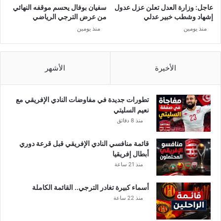
ع
د
عاجل: وزارة العدل تعلن عزل عدول
سفيان بوفال يحسم موقفه النهائي
د
ن
إشهاد وشطب خبير عدلي
من عرض الترجي الرياضي
د
ا
منذ يومين
منذ يومين
ا
ن
ل
ي
ج
ر
م
الأخيرة
الأشهر
ل
ي
إ
تطورات جديدة في مفاوضات النادي الإفريقي مع
ل
نعيم السليتي
ى
منذ 8 دقائق
3
9
قائمة منافسي النادي الإفريقي قبل قرعة دوري
4
أبطال إفريقيا
منذ 21 ساعة
أسماء كبيرة تغادر الترجي.. القائمة الكاملة
منذ 22 ساعة