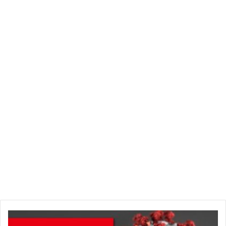
عدد الوفيات: 10 (03 صفاقس، 01 سوسة، 02 أريانة، 01 الكاف، 01
المهدية، 01 تطاوين، 01 بنزرت).
ومن جانب آخر، تعلم الوزارة أنه في إطار المتابعة الحينية للوافدين
تم إلى حد هذا التاريخ إخضاع 18560 شخصا للحجر الصحي الذاتي،
13725 منهم أتموا فترة المراقبة الصحية و4935 مازالوا تحت الحجر
الصحي والمراقبة الصحية اليومية.
وتسجل وزارة الصحة أن هذا التطور في الوضع الوبائي يؤشر إلى
انتشار المرض بسرعة بعدة مناطق من البلاد، مما يستوجب الالتزام
بتطبيق الحجر الصحي الذاتي والحجر الصحي العام كأحد أهم
الإجراءات الوقائية الواجب احترامها للحد من تفشي فيروس كورونا
ببلادنا.
كما تهيب وزارة الصحة بكافة المواطنين للالتزام التام باحترام
القانون وكل الإجراءات المتخذة من قبل السلطات في هذا الصدد
حماية للأمن الصحي للبلاد.
ع
ا