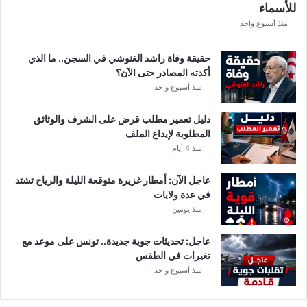
للأسماء
ف
ر
منذ أسبوع واحد
ي
ق
حقيقة وفاة راشد الغنوشي في السجن.. ما الذي
ي
أكدته المصادر حتى الآن؟
م
منذ أسبوع واحد
ع
ن
دليل تعمير مطلب قرض على الشرف والوثائق
ع
المطلوبة لإيداع الملف
ي
منذ 4 أيام
م
ا
عاجل الآن: أمطار غزيرة متوقعة الليلة والرياح تشتد
ل
في عدة ولايات
س
منذ يومين
ل
ي
ت
عاجل: تحديثات جوية جديدة.. تونس على موعد مع
ي
تغيرات في الطقس
منذ أسبوع واحد