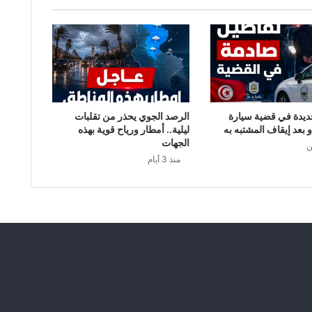
R
”
ي
و
ض
ح
س
ب
ديدة في قضية سيارة
الرصد الجوي يحذر من تقلبات
ب
و بعد إيقاف المشتبه به
ليلية.. أمطار ورياح قوية بهذه
ع
الجهات
ن
د
منذ 3 أيام
م
م
ن
ح
ا
ل
م
ن
ت
خ