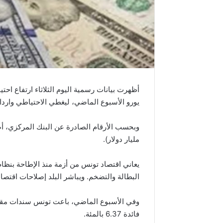
يورو الأسبوع الماضي، ليغطي الاحتياطي واردات 87 يوما، صعودا من 73 ي
مليار دولار).
البطالة والتضخم. ويباشر البلد إصلاحات اقتصاد
فائدة 6.37 بالمئة.