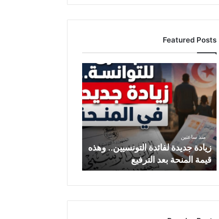
Featured Posts
ز
ي
ا
د
ة
ج
د
منذ ساعتين
ي
زيادة جديدة لفائدة التونسيين.. وهذه
د
قيمة المنحة بعد الترفيع
ة
ل
ف
ا
ئ
د