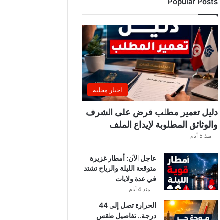
Popular Posts
ة
ا
ل
ت
و
ن
س
ي
ي
اخبار محلية
ن
.
دليل تعمير مطلب قرض على الشرف
.
والوثائق المطلوبة لإيداع الملف
و
منذ 5 أيام
ه
ذ
عاجل الآن: أمطار غزيرة
ه
متوقعة الليلة والرياح تشتد
ق
في عدة ولايات
ي
م
منذ 4 أيام
ة
الحرارة تصل إلى 44
ا
درجة.. تفاصيل طقس
ل