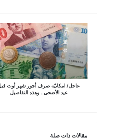
ع
ا
ج
ل
/
ا
م
ك
ا
ن
عاجل/ امكانيّة صرف أجور شهر أوت قبل
يّ
عيد الأضحى.. وهذه التفاصيل
ة
ص
ر
ف
أ
ج
مقالات ذات صلة
و