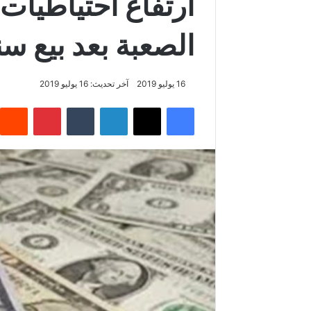
ارتفاع احتياطيات
الصعبة بعد بيع س
16 يوليو 2019
آخر تحديث: 16 يوليو 2019
فيسبوك
‫X
لينكدإن
‏Tumblr
بينتيريست