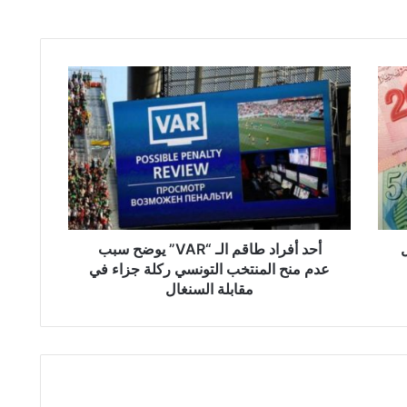
أ
ح
د
أ
ف
ر
ا
د
ط
ا
أحد أفراد طاقم الـ “VAR” يوضح سبب
ق
عدم منح المنتخب التونسي ركلة جزاء في
م
مقابلة السنغال
ا
ل
ـ
“
V
A