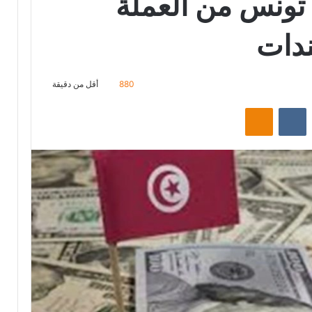
 تونس من العملة
ندات
880
أقل من دقيقة
‏Reddit
‏VKontakte
Odnoklassniki