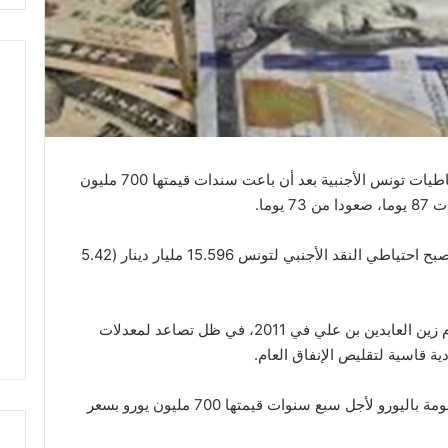
أظهرت بيانات رسمية اليوم الثلاثاء ارتفاع احتياطيات تونس الأجنبية بعد أن باعت سندات قيمتها 700 مليون
وما.
وبحسب الأرقام الصادرة عن البنك المركزي، أصبح احتياطي النقد الأجنبي لتونس 15.596 مليار دينار (5.42
يعاني اقتصاد تونس من أزمة منذ الإطاحة بنظام زين العابدين بن علي في 2011، في ظل تصاعد لمعدلات
ية قاسية لتقليص الإنفاق العام.
وفي الأسبوع الماضي، باعت تونس سندات مقومة باليورو لأجل سبع سنوات قيمتها 700 مليون يورو بسعر