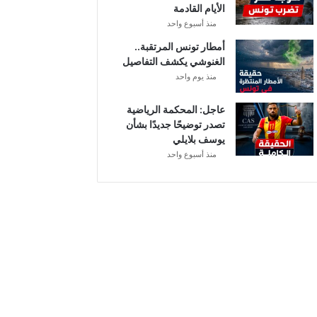
الأيام القادمة
م
منذ أسبوع واحد
ن
ح
أمطار تونس المرتقبة..
ة
الغنوشي يكشف التفاصيل
ب
منذ يوم واحد
ع
د
عاجل: المحكمة الرياضية
ا
تصدر توضيحًا جديدًا بشأن
ل
يوسف بلايلي
ت
منذ أسبوع واحد
ر
ف
ي
ع