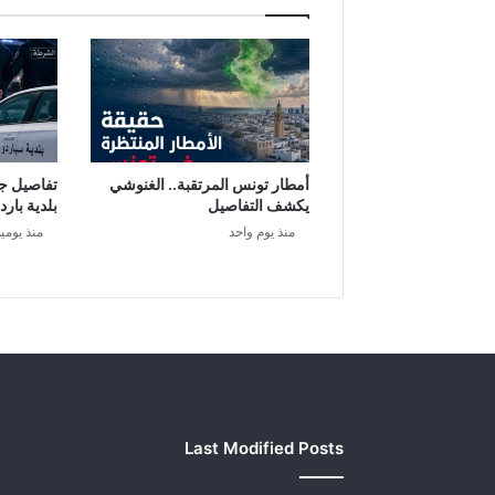
ر
ش
ه
ر
أ
و
ت
ق
أمطار تونس المرتقبة.. الغنوشي
تفاصيل ج
ب
يكشف التفاصيل
بلدية بارد
ل
منذ يوم واحد
منذ يومي
ع
ي
د
ا
ل
أ
ض
ح
ى
Last Modified Posts
.
.