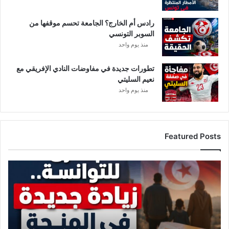
ي
ب
رادس أم الخارج؟ الجامعة تحسم موقفها من
د
السوبر التونسي
أ
ت
منذ يوم واحد
ت
ط
تطورات جديدة في مفاوضات النادي الإفريقي مع
ف
نعيم السليتي
و
منذ يوم واحد
.
.
و
م
Featured Posts
ف
ا
ج
ز
آ
ي
ت
ا
ك
د
ب
ة
ر
ج
ى