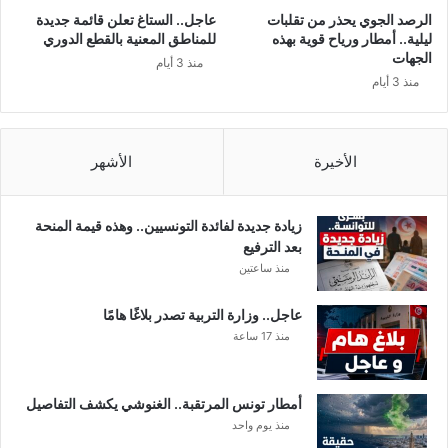
و
ل
الرصد الجوي يحذر من تقلبات
عاجل.. الستاغ تعلن قائمة جديدة
ث
ب
ليلية.. أمطار ورياح قوية بهذه
للمناطق المعنية بالقطع الدوري
ف
م
الجهات
منذ 3 أيام
ي
ا
منذ 3 أيام
ض
ئ
ا
و
ن
ي
ا
ة
الأخيرة
الأشهر
ت
ا
!
ل
!
ن
زيادة جديدة لفائدة التونسيين.. وهذه قيمة المنحة
ا
بعد الترفيع
د
منذ ساعتين
ي
ا
عاجل.. وزارة التربية تصدر بلاغًا هامًا
ل
منذ 17 ساعة
ا
ف
ر
أمطار تونس المرتقبة.. الغنوشي يكشف التفاصيل
ي
منذ يوم واحد
ق