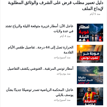
دليل تعمير مطلب قرض على الشرف والوثائق المطلوبة
ه
لإيداع الملف
ذ
ه
منذ 5 أيام
ق
ي
عاجل الآن: أمطار غزيرة متوقعة الليلة والرياح تشتد
م
في عدة ولايات
ة
منذ 4 أيام
ا
ل
الحرارة تصل إلى 44 درجة.. تفاصيل طقس الأيام
م
القادمة
ن
منذ أسبوع واحد
ح
ة
أمطار تونس المرتقبة.. الغنوشي يكشف التفاصيل
ب
منذ يوم واحد
ع
د
ا
ل
عاجل: المحكمة الرياضية تصدر توضيحًا جديدًا بشأن
ت
يوسف بلايلي
ر
منذ أسبوع واحد
ف