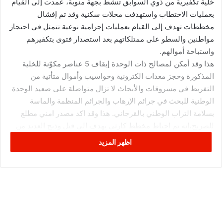
خلية تكفيرية من ذوي السوابق تنشط بجهة منوبة، عمدت إلى القيام
بعمليات الاحتطاب واستهدفت محلات سكنية وقد تم إفشال
مخططات تهدف إلى القيام بعمليات إجرامية نوعية تتمثل في احتجاز
مواطنين والسطو على ممتلكاتهم بعد استصدار فتوى بتكفيرهم
واستباحة أموالهم.
هذا وقد أمكن لمصالح ذات الوحدة إيقاف 5 عناصر مكوّنة للخلية
المذكورة وحجز معدات الكترونية وحواسيب وأموال متأتية من
التفريط في مسروقات والأبحاث لا تزال متواصلة على صعيد الوحدة
الوطنية للبحث في جرائم الإرهاب والجرائم المنظمة والماسة
بسلامة التراب الوطني بالقرجاني. هذا وقد اكد مصدر امني مطلع
للصريح،انه تم احباط مخطط كارثي يهدف الى قتل وذبح العديد من
المواطنين الأبرياء واستباحة ممتاكاتهم واهدار دمائهم.
اظهر المزيد