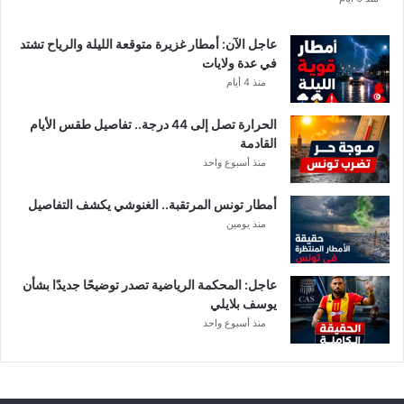
ب
ا
عاجل الآن: أمطار غزيرة متوقعة الليلة والرياح تشتد
ت
في عدة ولايات
ه
منذ 4 أيام
ف
ي
الحرارة تصل إلى 44 درجة.. تفاصيل طقس الأيام
ا
القادمة
ل
منذ أسبوع واحد
إ
ف
أمطار تونس المرتقبة.. الغنوشي يكشف التفاصيل
ر
منذ يومين
ي
ق
ي
عاجل: المحكمة الرياضية تصدر توضيحًا جديدًا بشأن
يوسف بلايلي
منذ أسبوع واحد