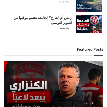
منذ يومين
رادس أم الخارج؟ الجامعة تحسم موقفها من
السوبر التونسي
منذ يومين
Featured Posts
ع
ا
ج
ل
:
م
ا
ه
ر
منذ 9 ساعات