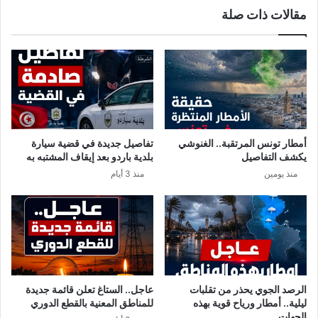
ا
مقالات ذات صلة
ا
أ
ب
س
ا
ق
س
ط
ت
ن
ق
و
ا
ا
ل
ب
ة
ا
أمطار تونس المرتقبة.. الغنوشي
تفاصيل جديدة في قضية سيارة
م
ل
يكشف التفاصيل
بلدية باردو بعد إيقاف المشتبه به
و
ن
منذ يومين
منذ 3 أيام
ك
ه
ل
ض
ه
ة
م
ا
ن
ل
ن
ف
د
ص
ا
ل
الرصد الجوي يحذر من تقلبات
عاجل.. الستاغ تعلن قائمة جديدة
ء
ا
ليلية.. أمطار ورياح قوية بهذه
للمناطق المعنية بالقطع الدوري
ت
ل
الجهات