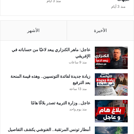
منذ 3 أيام
و
خ
منذ 3 أيام
ن
ا
س
ص
ب
ا
الأخيرة
الأشهر
ل
ه
و
عاجل: ماهر الكنزاري يبعد لاعبًا من حساباته في
ي
الإفريقي
ة
منذ 9 ساعات
زيادة جديدة لفائدة التونسيين.. وهذه قيمة المنحة
بعد الترفيع
منذ 13 ساعة
عاجل.. وزارة التربية تصدر بلاغًا هامًا
منذ يوم واحد
أمطار تونس المرتقبة.. الغنوشي يكشف التفاصيل