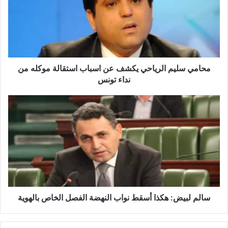
م
ي
س
ل
ي
م
ا
محامي سليم الرياحي يكشف عن اسباب استقالة موكله من
ل
نداء تونس
ر
ي
س
ا
ا
ح
ل
ي
م
ي
ل
ك
ب
ش
ي
ف
ض
ع
:
ن
ه
سالم لبيض: هكذا أسقط نواب النهضة الفصل الخاص بالهوية
ا
ك
س
ذ
ب