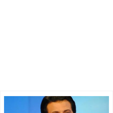
م
ح
ا