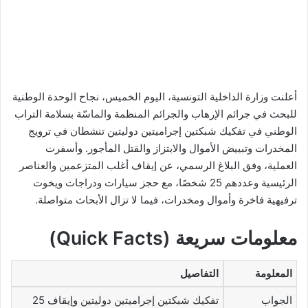
أعلنت وزارة الداخلية التونسية، اليوم الخميس، نجاح الوحدة الوطنية
للبحث في جرائم الإرهاب والجرائم المنظمة والماسّة بسلامة التراب
الوطني في تفكيك شبكتين إجراميتين دوليتين تنشطان في ترويج
المخدرات وتبييض الأموال والابتزاز والقتل المأجور. وأسفرت
العملية، وفق البلاغ الرسمي، عن إيقاف أغلب المتزعمين والعناصر
الرئيسية وعددهم 25 شخصًا، مع حجز سيارات ودراجات ويخوت
ترفيهية فاخرة وأموال ومخدرات، فيما لا تزال الأبحاث متواصلة.
معلومات سريعة (Quick Facts)
المعلومة
التفاصيل
الجواب
تفكيك شبكتين إجراميتين دوليتين وإيقاف 25