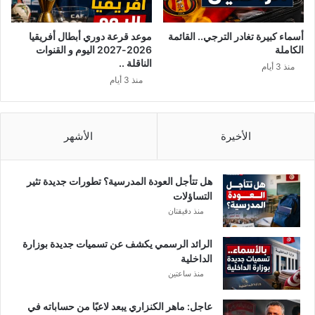
م
ر
ا
ل
أسماء كبيرة تغادر الترجي.. القائمة
موعد قرعة دوري أبطال أفريقيا
خ
الكاملة
2026-2027 اليوم و القنوات
م
الناقلة ..
منذ 3 أيام
ي
منذ 3 أيام
س
و
ا
ل
الأخيرة
الأشهر
ق
ن
و
هل تتأجل العودة المدرسية؟ تطورات جديدة تثير
ا
التساؤلات
ت
منذ دقيقتان
ا
ل
الرائد الرسمي يكشف عن تسميات جديدة بوزارة
ن
الداخلية
ا
منذ ساعتين
ق
ل
عاجل: ماهر الكنزاري يبعد لاعبًا من حساباته في
ة