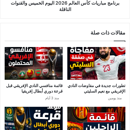
ل
ر
برنامج مباريات كأس العالم 2026 اليوم الخميس والقنوات
ت
ي
الناقلة
و
ا
ن
ت
س
ك
مقالات ذات صلة
ي
أ
ة
س
ف
ا
ي
ل
ط
ع
ا
ا
ق
ل
م
م
ه
2
تطورات جديدة في مفاوضات النادي
قائمة منافسي النادي الإفريقي قبل
ي
0
الإفريقي مع نعيم السليتي
قرعة دوري أبطال إفريقيا
ر
2
منذ يومين
منذ 3 أيام
ف
6
ي
ا
ر
ل
و
ي
ن
و
ا