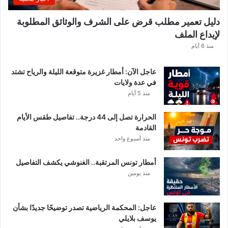
ا
ت
دليل تعمير مطلب قرض على الشرف والوثائق المطلوبة
ج
لإيداع الملف
د
ي
منذ 6 أيام
د
ة
عاجل الآن: أمطار غزيرة متوقعة الليلة والرياح تشتد
ت
في عدة ولايات
ث
منذ 5 أيام
ي
ر
الحرارة تصل إلى 44 درجة.. تفاصيل طقس الأيام
ا
القادمة
ل
منذ أسبوع واحد
ت
س
أمطار تونس المرتقبة.. الغنوشي يكشف التفاصيل
ا
منذ يومين
ؤ
ل
ا
ت
عاجل: المحكمة الرياضية تصدر توضيحًا جديدًا بشأن
يوسف بلايلي