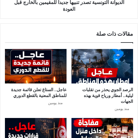
ا
ل
الديوانة التونسية تصدر تنبيهاً جديداً للمقيمين بالخارج قبل
ل
ت
العودة
ج
و
ن
ن
ا
س
مقالات ذات صلة
ئ
ي
ي
ة
ة
ت
ف
ص
ي
د
ق
ر
ض
ت
ي
ن
ة
ب
الرصد الجوي يحذر من تقلبات
عاجل.. الستاغ تعلن قائمة جديدة
م
ي
ليلية.. أمطار ورياح قوية بهذه
للمناطق المعنية بالقطع الدوري
خ
ه
الجهات
منذ يومين
د
اً
منذ يومين
ر
ج
ا
د
ت
ي
و
د
غ
اً