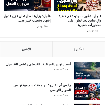
س
ل
ي
ل
ل
م
عاجل.. تطورات جديدة في قضية
عاجل: وزارة العدل تعلن عزل عدول
أ
ق
والٍ سابق بعد العثور على
إشهاد وشطب خبير عدلي
م
ي
محجوزات خطيرة
منذ يومين
و
م
منذ يومين
ا
ي
ل
ن
ب
ا
الأخيرة
الأشهر
ل
خ
ا
أمطار تونس المرتقبة.. الغنوشي يكشف التفاصيل
ر
منذ 7 ساعات
ج
ق
ب
رادس أم الخارج؟ الجامعة تحسم موقفها من
ل
السوبر التونسي
ا
منذ 7 ساعات
ل
ع