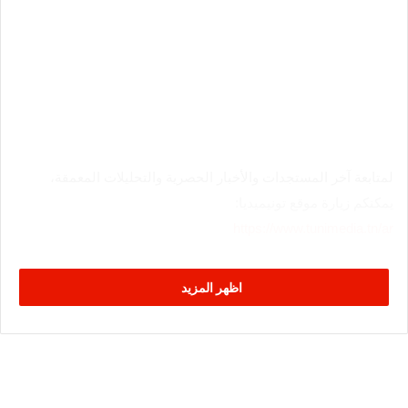
لمتابعة آخر المستجدات والأخبار الحصرية والتحليلات المعمقة،
يمكنكم زيارة موقع تونيميديا:
https://www.tunimedia.tn/ar
اظهر المزيد