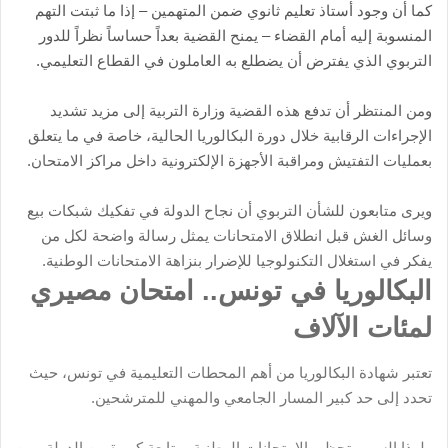
كما أن وجود أستاذ تعليم ثانوي ضمن المتهمين – إذا ما ثبتت التهم
المنسوبة إليه أمام القضاء – يمنح القضية بعداً حساساً نظراً للدور
التربوي الذي يفترض أن يضطلع به العاملون في القطاع التعليمي.
ومن المنتظر أن تدفع هذه القضية وزارة التربية إلى مزيد تشديد
الإجراءات الرقابية خلال دورة البكالوريا الحالية، خاصة في ما يتعلق
بعمليات التفتيش ومراقبة الأجهزة الإلكترونية داخل مراكز الامتحان.
ويرى متابعون للشأن التربوي أن نجاح الدولة في تفكيك شبكات بيع
وسائل الغش قبل انطلاق الامتحانات يمثل رسالة واضحة لكل من
يفكر في استغلال التكنولوجيا للإضرار بنزاهة الامتحانات الوطنية.
البكالوريا في تونس.. امتحان مصيري
لمئات الآلاف
تعتبر شهادة البكالوريا من أهم المحطات التعليمية في تونس، حيث
تحدد إلى حد كبير المسار الجامعي والمهني للمترشحين.
ولهذا السبب تحظى الامتحانات الوطنية بمتابعة كبيرة من الدولة ومن