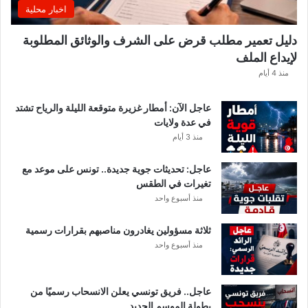
ي
اخبار محلية
ي
ك
دليل تعمير مطلب قرض على الشرف والوثائق المطلوبة
ش
لإيداع الملف
ف
ا
منذ 4 أيام
ل
ت
عاجل الآن: أمطار غزيرة متوقعة الليلة والرياح تشتد
ف
في عدة ولايات
ا
منذ 3 أيام
ص
ي
عاجل: تحديثات جوية جديدة.. تونس على موعد مع
ل
تغيرات في الطقس
منذ أسبوع واحد
ثلاثة مسؤولين يغادرون مناصبهم بقرارات رسمية
منذ أسبوع واحد
عاجل.. فريق تونسي يعلن الانسحاب رسميًا من
بطولة الموسم الجديد