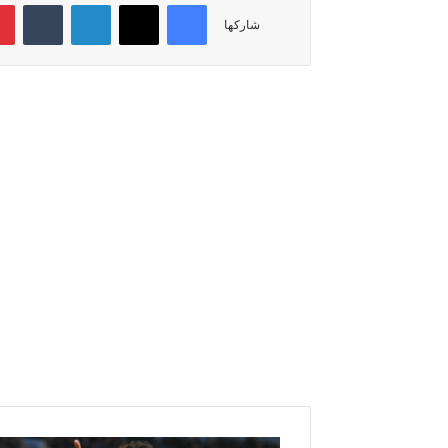
فيسبوك
‫X
لينكدإن
‏Tumblr
شاركها
م