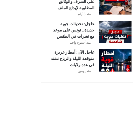
على الشرف والوثائق
ي
المطلوبة لإيداع الملف
ق
منذ 3 أيام
ا
ف
عاجل: تحديثات جوية
ا
جديدة.. تونس على موعد
ل
مع تغيرات في الطقس
م
منذ أسبوع واحد
ش
عاجل الآن: أمطار غزيرة
ت
متوقعة الليلة والرياح تشتد
ب
في عدة ولايات
ه
منذ يومين
ب
ه