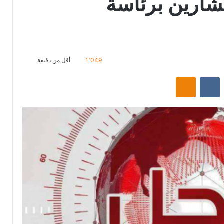
ام 3 مستشارين برئاسة
1٬049
أقل من دقيقة
‏Reddit
‏VKontakte
Odnoklassniki