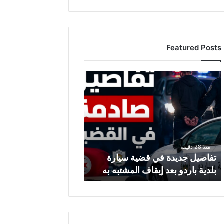
Featured Posts
ت
ف
ا
ص
ي
ل
ج
منذ 28 دقيقة
د
تفاصيل جديدة في قضية سيارة
ي
بلدية باردو بعد إيقاف المشتبه به
د
ة
ف
ي
ق
ض