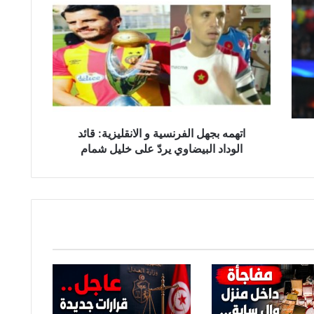
ت
ه
م
ه
ب
ج
ه
ل
ا
اتهمه بجهل الفرنسية و الانقليزية: قائد
ل
الوداد البيضاوي يردّ على خليل شمام
ف
ر
ن
س
ي
ة
و
ا
ل
ا
ن