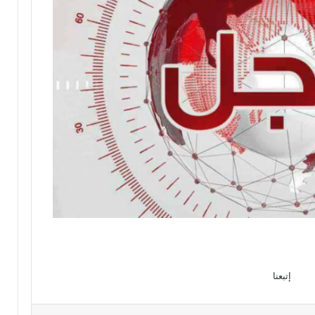
إتبعنا