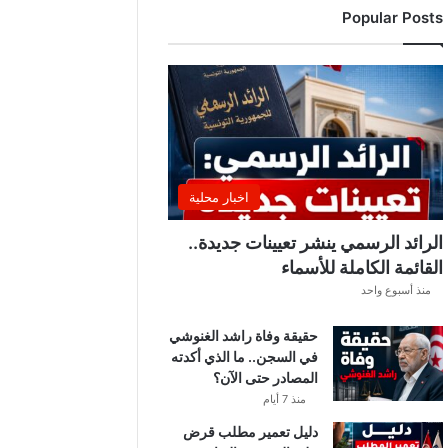
Popular Posts
ي
ة
س
ي
ا
ر
ة
ب
ل
اخبار محلية
د
ي
الرائد الرسمي ينشر تعيينات جديدة..
ة
القائمة الكاملة للأسماء
ب
منذ أسبوع واحد
ا
ر
حقيقة وفاة راشد الغنوشي
د
في السجن.. ما الذي أكدته
و
المصادر حتى الآن؟
ب
ع
منذ 7 أيام
د
دليل تعمير مطلب قرض
إ