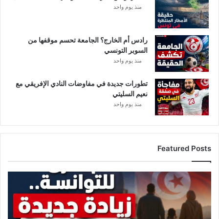
منذ يوم واحد
د
م
ي
ل
ي
رادس أم الخارج؟ الجامعة تحسم موقفها من
1
السوبر التونسي
0
2
منذ يوم واحد
2
ح
تطورات جديدة في مفاوضات النادي الإفريقي مع
ا
نعيم السليتي
ل
منذ يوم واحد
ة
.
.
ا
Featured Posts
ل
ت
ف
ز
ا
ي
ص
ا
ي
د
ل
ة