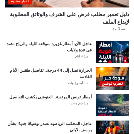
اخبار محلية
.
و
دليل تعمير مطلب قرض على الشرف والوثائق المطلوبة
ه
لإيداع الملف
ذ
ه
منذ 5 أيام
ق
ي
عاجل الآن: أمطار غزيرة متوقعة الليلة والرياح تشتد
م
في عدة ولايات
ة
منذ 4 أيام
ا
ل
الحرارة تصل إلى 44 درجة.. تفاصيل طقس الأيام
م
القادمة
ن
منذ أسبوع واحد
ح
ة
أمطار تونس المرتقبة.. الغنوشي يكشف التفاصيل
ب
منذ يوم واحد
ع
د
ا
ل
عاجل: المحكمة الرياضية تصدر توضيحًا جديدًا بشأن
ت
يوسف بلايلي