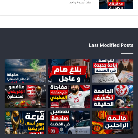
ر
منذ أسبوع واحد
ف
ي
ع
Last Modified Posts