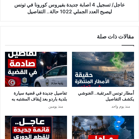
ه
ل
عاجل/ تسجيل 4 اصابة جديدة بفيروس كورونا في تونس
ل
4
ليصبح العدد الجملي 1022 حالة.. التفاصيل
ا
ا
ق
ص
ر
ا
مقالات ذات صلة
ا
ب
ر
ة
ا
ج
ج
د
ر
ي
ا
د
ء
ة
ا
ب
ت
ف
أمطار تونس المرتقبة.. الغنوشي
تفاصيل جديدة في قضية سيارة
ج
ي
يكشف التفاصيل
بلدية باردو بعد إيقاف المشتبه به
د
ر
منذ يوم واحد
منذ يومين
ي
و
د
س
ة
ك
ل
و
ل
ر