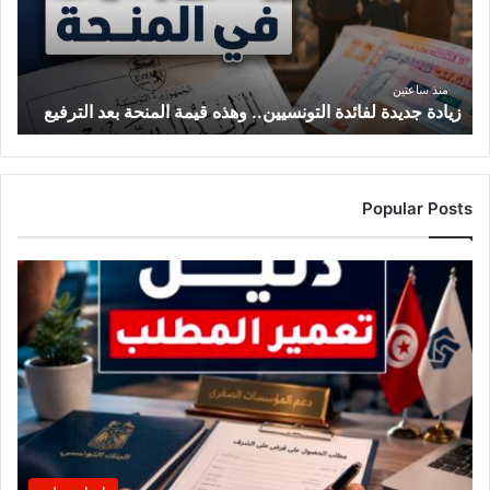
ج
د
ي
د
منذ ساعتين
زيادة جديدة لفائدة التونسيين.. وهذه قيمة المنحة بعد الترفيع
ة
ل
ف
ا
ئ
Popular Posts
د
ة
ا
ل
ت
و
ن
س
ي
ي
ن
.