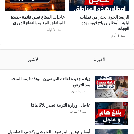
ه
و
ج
ن
ر
ا
الرصد الجوي يحذر من تقلبات
عاجل.. الستاغ تعلن قائمة جديدة
ة
ف
ليلية.. أمطار ورياح قوية بهذه
للمناطق المعنية بالقطع الدوري
ب
ي
الجهات
منذ 3 أيام
ا
ت
منذ 3 أيام
ع
و
ت
ن
م
س
ا
ل
الأخيرة
الأشهر
د
ي
ا
ص
ل
ب
زيادة جديدة لفائدة التونسيين.. وهذه قيمة المنحة
ن
ح
بعد الترفيع
م
ا
منذ ساعتين
و
ل
ذ
ع
عاجل.. وزارة التربية تصدر بلاغًا هامًا
ج
د
منذ 17 ساعة
ا
د
ل
ا
ك
ل
أمطار تونس المرتقبة.. الغنوشي يكشف التفاصيل
ن
ج