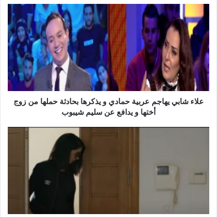
ع
ل
ا
ء
ش
ا
ب
ي
ي
ه
علاء شابي يهاجم عربية حمادي و يذكرها بحادثة حملها من زوج
ا
أختها و يدافع عن سليم شيبوب
ج
م
ن
ع
ق
ر
ا
ب
ب
ي
ة
ة
ا
ح
ل
م
م
ا
ض