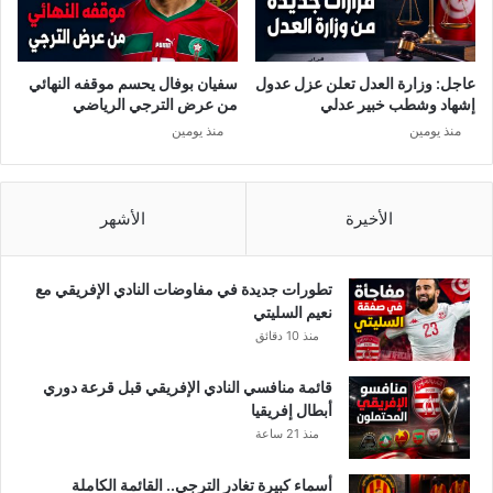
ن
ل
ز
ت
و
و
ج
ن
عاجل: وزارة العدل تعلن عزل عدول
سفيان بوفال يحسم موقفه النهائي
أ
س
إشهاد وشطب خبير عدلي
من عرض الترجي الرياضي
خ
ي
منذ يومين
منذ يومين
ت
ة
ه
ت
ا
ق
و
ر
الأخيرة
الأشهر
ي
ر
د
ر
ا
ف
تطورات جديدة في مفاوضات النادي الإفريقي مع
ف
ع
نعيم السليتي
ع
ق
منذ 10 دقائق
ع
ض
ن
ي
قائمة منافسي النادي الإفريقي قبل قرعة دوري
س
ة
أبطال إفريقيا
ل
ض
منذ 21 ساعة
ي
د
م
م
أسماء كبيرة تغادر الترجي.. القائمة الكاملة
ش
س