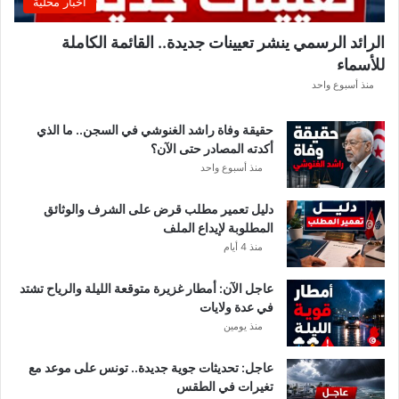
اخبار محلية
ا
ل
الرائد الرسمي ينشر تعيينات جديدة.. القائمة الكاملة
إ
للأسماء
ف
ر
منذ أسبوع واحد
ي
ق
حقيقة وفاة راشد الغنوشي في السجن.. ما الذي
ي
أكدته المصادر حتى الآن؟
م
منذ أسبوع واحد
ع
ن
دليل تعمير مطلب قرض على الشرف والوثائق
ع
المطلوبة لإيداع الملف
ي
منذ 4 أيام
م
ا
عاجل الآن: أمطار غزيرة متوقعة الليلة والرياح تشتد
ل
في عدة ولايات
س
منذ يومين
ل
ي
ت
عاجل: تحديثات جوية جديدة.. تونس على موعد مع
ي
تغيرات في الطقس