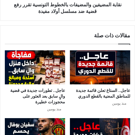
د
ي
نقابة المضيفين والمضيفات بالخطوط التونسية تقرر رفع
ي
ف
قضية ضد مسلسل أولاد مفيدة
و
ي
ي
ن
ذ
و
مقالات ذات صلة
ك
ا
ر
ل
ه
م
ا
ض
ب
ي
ح
ف
ا
ا
د
ت
ث
ب
عاجل.. الستاغ تعلن قائمة جديدة
عاجل.. تطورات جديدة في قضية
ة
ا
للمناطق المعنية بالقطع الدوري
والٍ سابق بعد العثور على
ح
ل
محجوزات خطيرة
منذ يومين
م
خ
منذ يومين
ل
ط
ه
و
ا
ط
م
ا