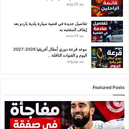
منذ 22 ساعة
ي
ل
ب
س
و
ل
ب
تفاصيل جديدة في قضية سيارة بلدية باردو بعد
أ
إيقاف المشتبه به
و
ل
منذ 23 ساعة
ا
د
موعد قرعة دوري أبطال أفريقيا 2026-2027
م
اليوم و القنوات الناقلة ..
ف
منذ يوم واحد
ي
د
ة
Featured Posts
ت
ط
و
ر
ا