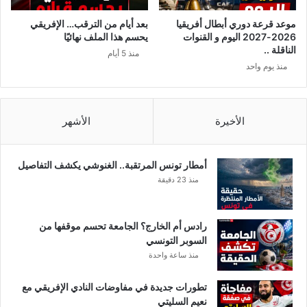
ا
ت
موعد قرعة دوري أبطال أفريقيا
بعد أيام من الترقب… الإفريقي
ا
2026-2027 اليوم و القنوات
يحسم هذا الملف نهائيًا
ل
الناقلة ..
منذ 5 أيام
ن
منذ يوم واحد
ا
ق
ل
ة
الأخيرة
الأشهر
.
.
ت
أمطار تونس المرتقبة.. الغنوشي يكشف التفاصيل
ص
منذ 23 دقيقة
ف
ي
ا
رادس أم الخارج؟ الجامعة تحسم موقفها من
ت
السوبر التونسي
أ
منذ ساعة واحدة
و
ر
تطورات جديدة في مفاوضات النادي الإفريقي مع
و
نعيم السليتي
ب