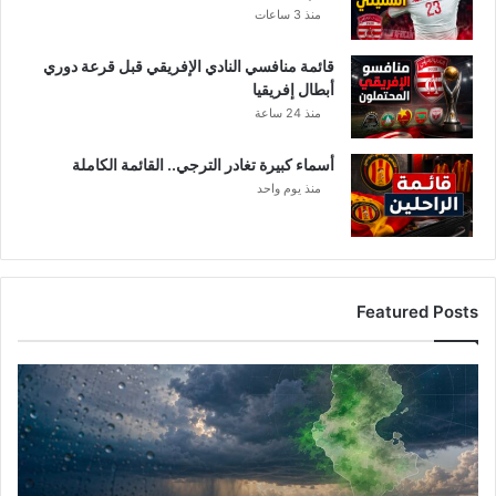
منذ 3 ساعات
ا
ل
قائمة منافسي النادي الإفريقي قبل قرعة دوري
ك
أبطال إفريقيا
أ
س
منذ 24 ساعة
ا
ل
أسماء كبيرة تغادر الترجي.. القائمة الكاملة
ع
منذ يوم واحد
ا
ل
م
Featured Posts
أ
م
ط
ا
ر
ت