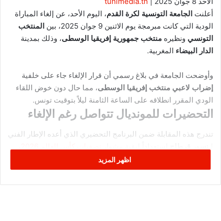
الأحد 8 جوان 2025
|
tunimedia.tn
أعلنت
الجامعة التونسية لكرة القدم
، اليوم الأحد، عن إلغاء المباراة
الودية التي كانت مبرمجة يوم الاثنين 9 جوان 2025، بين
المنتخب
التونسي
ونظيره
منتخب جمهورية إفريقيا الوسطى
، وذلك بمدينة
الدار البيضاء
المغربية.
وأوضحت الجامعة في بلاغ رسمي أن قرار الإلغاء جاء على خلفية
إضراب لاعبي منتخب إفريقيا الوسطى
، مما حال دون خوض اللقاء
الودي المقرر انطلاقه على الساعة الثامنة ليلاً بتوقيت تونس.
التحضيرات للمونديال تتواصل رغم الإلغاء
تندرج هذه المقابلة ضمن البرنامج التحضيري الذي أعده الإطار الفني
لـ
نسور قرطاج
استعداداً لبقية مشوار
تصفيات كأس العالم 2026
،
التي ستُقام في الولايات المتحدة الأمريكية.
اظهر المزيد
وكان المنتخب التونسي قد خاض خلال الأسبوع الحالي مواجهتين
وديتين: الأولى حقق فيها فوزاً مقنعاً على
منتخب بوركينا فاسو
بنتيجة
2-0 على أرضية ملعب رادس، يوم الاثنين الفارط. أما الثانية،
فشهدت هزيمة أمام
منتخب المغرب
بثنائية نظيفة، في المواجهة