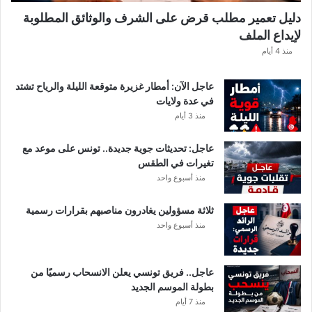
ك
دليل تعمير مطلب قرض على الشرف والوثائق المطلوبة
ش
لإيداع الملف
ف
ا
منذ 4 أيام
ل
ت
عاجل الآن: أمطار غزيرة متوقعة الليلة والرياح تشتد
ف
في عدة ولايات
ا
منذ 3 أيام
ص
ي
عاجل: تحديثات جوية جديدة.. تونس على موعد مع
ل
تغيرات في الطقس
منذ أسبوع واحد
ثلاثة مسؤولين يغادرون مناصبهم بقرارات رسمية
منذ أسبوع واحد
عاجل.. فريق تونسي يعلن الانسحاب رسميًا من
بطولة الموسم الجديد
منذ 7 أيام