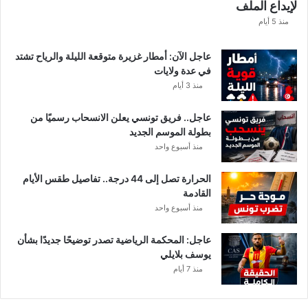
لإيداع الملف
مً
ا
منذ 5 أيام
عاجل الآن: أمطار غزيرة متوقعة الليلة والرياح تشتد
في عدة ولايات
منذ 3 أيام
عاجل.. فريق تونسي يعلن الانسحاب رسميًا من
بطولة الموسم الجديد
منذ أسبوع واحد
الحرارة تصل إلى 44 درجة.. تفاصيل طقس الأيام
القادمة
منذ أسبوع واحد
عاجل: المحكمة الرياضية تصدر توضيحًا جديدًا بشأن
يوسف بلايلي
منذ 7 أيام