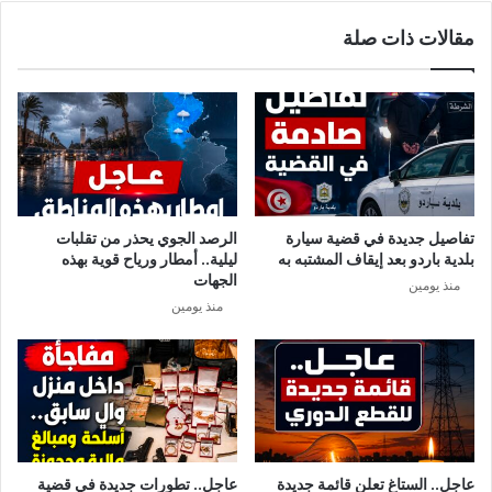
ي
ل
مقالات ذات صلة
ك
ة
ا
و
ن
ف
ض
ا
د
ة
ف
و
ت
3
ح
0
ا
2
تفاصيل جديدة في قضية سيارة
الرصد الجوي يحذر من تقلبات
ل
4
بلدية باردو بعد إيقاف المشتبه به
ليلية.. أمطار ورياح قوية بهذه
ح
إ
الجهات
منذ يومين
د
ص
منذ يومين
و
ا
د
ب
ة
ج
د
ي
د
ة
عاجل.. الستاغ تعلن قائمة جديدة
عاجل.. تطورات جديدة في قضية