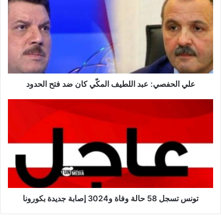
ي
ا
ل
ح
ف
ص
ي
:
علي الحفصي: عبد اللطيف المكّي كان ضد فتح الحدود
ع
ب
ت
د
و
ا
ن
ل
س
ل
ت
ط
س
ي
ج
ف
ل
ا
5
ل
8
تونس تسجل 58 حالة وفاة و3024 إصابة جديدة بكورونا
م
ح
كّ
ا