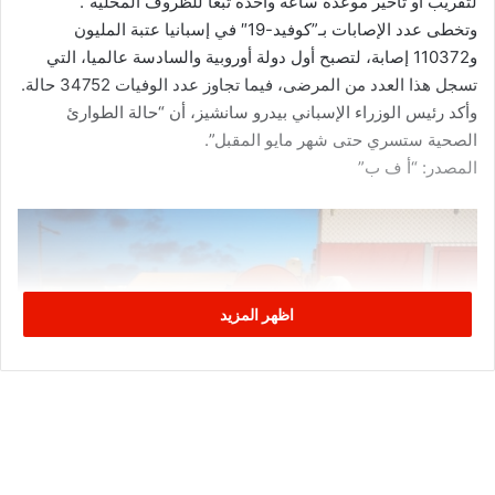
لتقريب أو تأخير موعده ساعة واحدة تبعا للظروف المحلية”.
وتخطى عدد الإصابات بـ”كوفيد-19″ في إسبانيا عتبة المليون
و110372 إصابة، لتصبح أول دولة أوروبية والسادسة عالميا، التي
تسجل هذا العدد من المرضى، فيما تجاوز عدد الوفيات 34752 حالة.
وأكد رئيس الوزراء الإسباني بيدرو سانشيز، أن “حالة الطوارئ
الصحية ستسري حتى شهر مايو المقبل”.
المصدر: “أ ف ب”
اظهر المزيد