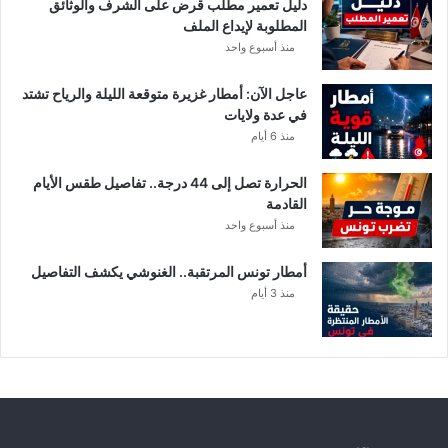
ي
دليل تعمير مطلب قرض على الشرف والوثائق
ا
المطلوبة لإيداع الملف
ل
منذ أسبوع واحد
إ
ف
عاجل الآن: أمطار غزيرة متوقعة الليلة والرياح تشتد
ر
في عدة ولايات
ي
منذ 6 أيام
ق
ي
الحرارة تصل إلى 44 درجة.. تفاصيل طقس الأيام
ب
القادمة
ع
منذ أسبوع واحد
د
خ
أمطار تونس المرتقبة.. الغنوشي يكشف التفاصيل
ل
منذ 3 أيام
ا
ف
م
ا
ل
ي