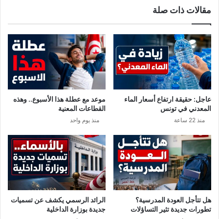
ب
ا
مقالات ذات صلة
ا
ت
ت
ج
ب
د
م
ي
د
د
ن
ة
ي
ف
ن
ي
إ
ب
عاجل: حقيقة ارتفاع أسعار الماء
موعد مع عطلة هذا الأسبوع.. وهذه
ل
ن
المعدني في تونس
القطاعات المعنية
ى
ع
منذ 22 ساعة
منذ يوم واحد
1
ر
3
و
س
هل تتأجل العودة المدرسية؟
الرائد الرسمي يكشف عن تسميات
تطورات جديدة تثير التساؤلات
جديدة بوزارة الداخلية