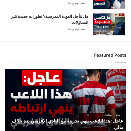
منذ يوم واحد
هل تتأجل العودة المدرسية؟ تطورات جديدة تثير
التساؤلات
منذ يوم واحد
Featured Posts
ع
ا
ج
ل
:
ه
ذ
ا
منذ 3 ساعات
عاجل: هذا اللاعب ينهي تجربته مع النادي الإفريقي بعد خلاف
ا
مالي
ل