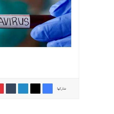
فيسبوك
‫X
لينكدإن
‏Tumblr
شاركها