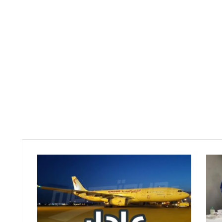
ط
ا
ئ
ر
ة
'