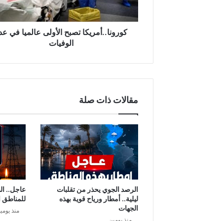
.
.
أ
م
كورونا..أمريكا تصبح الأولى عالميا في عد
ر
الوفيات
ي
ك
ا
ت
ص
مقالات ذات صلة
ب
ح
ا
ل
أ
و
ل
ى
ع
الرصد الجوي يحذر من تقلبات
عاجل.. ال
ا
ليلية.. أمطار ورياح قوية بهذه
للمناطق ا
ل
الجهات
منذ يومي
م
منذ يومين