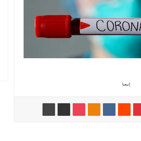
إتبعنا
بينتيريست
‏Reddit
‏VKontakte
Odnoklassniki
‫Pocket
مشاركة عبر البريد
طباعة