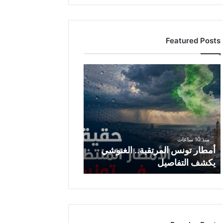
Featured Posts
أ
م
ط
ا
ر
ت
و
منذ 10 ساعات
ن
أمطار تونس المرتقبة.. الغنوشي
س
يكشف التفاصيل
ا
ل
م
ر
ت
ق