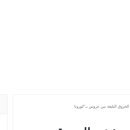
حروق البليغة ببن عروس بـ”كورونا