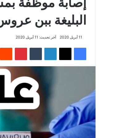
إصابة موظفة بم
البليغة ببن عروس 
11 أبريل 2020
آخر تحديث: 11 أبريل 2020
فيسبوك
‫X
لينكدإن
‏Tumblr
بينتيريست