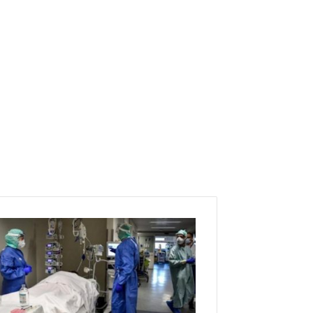
ك
و
ر
و
ن
ا