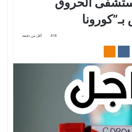
ستشفى الحروق
بـ”كورونا
418
أقل من دقيقة
‏Reddit
‏VKontakte
Odnoklassniki