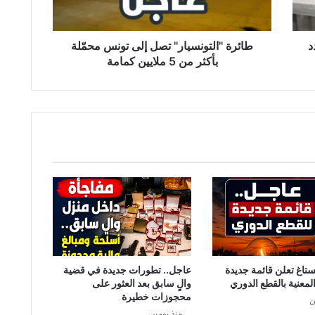
'
ا
ل
د
ت
طائرة ''التونسيار'' تصل إلى تونس محمّلة
و
بأكثر من 5 ملايين كمامة
ن
س
ي
ا
ر
'
'
ت
ص
ل
إ
ل
ى
ت
ستاغ تعلن قائمة جديدة
عاجل.. تطورات جديدة في قضية
و
لمعنية بالقطع الدوري
والٍ سابق بعد العثور على
ن
محجوزات خطيرة
ن
س
منذ يومين