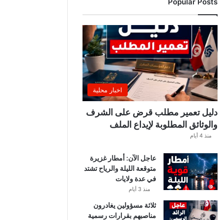
Popular Posts
ب
ة
.
.
ا
ل
غ
ن
و
اخبار محلية
ش
ي
دليل تعمير مطلب قرض على الشرف
ي
والوثائق المطلوبة لإيداع الملف
ك
منذ 4 أيام
ش
ف
عاجل الآن: أمطار غزيرة
ا
متوقعة الليلة والرياح تشتد
ل
في عدة ولايات
ت
ف
منذ 3 أيام
ا
ثلاثة مسؤولين يغادرون
ص
مناصبهم بقرارات رسمية
ي