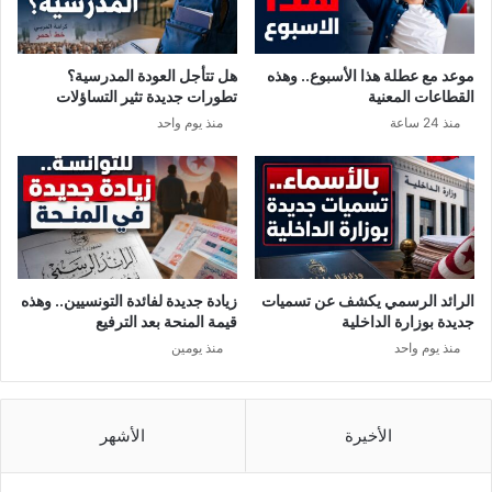
ن
ح
ا
دّ
ف
د
موعد مع عطلة هذا الأسبوع.. وهذه
هل تتأجل العودة المدرسية؟
ل
م
القطاعات المعنية
تطورات جديدة تثير التساؤلات
ا
ك
منذ 24 ساعة
منذ يوم واحد
س
ا
ا
ن
ل
س
د
ق
و
و
ل
ط
ة
ا
ا
ل
الرائد الرسمي يكشف عن تسميات
زيادة جديدة لفائدة التونسيين.. وهذه
ل
ص
جديدة بوزارة الداخلية
قيمة المنحة بعد الترفيع
ت
ا
منذ يوم واحد
منذ يومين
و
ر
ن
و
س
خ
ي
ا
الأخيرة
الأشهر
ة
ل
.
ص