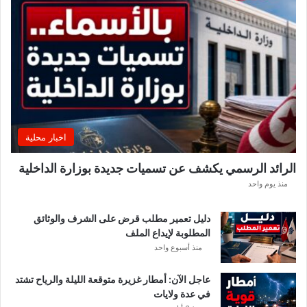
.
.
ه
ذ
ه
ا
ل
م
ن
اخبار محلية
ا
ط
الرائد الرسمي يكشف عن تسميات جديدة بوزارة الداخلية
ق
منذ يوم واحد
ا
ل
أ
دليل تعمير مطلب قرض على الشرف والوثائق
ك
المطلوبة لإيداع الملف
ث
منذ أسبوع واحد
ر
ت
عاجل الآن: أمطار غزيرة متوقعة الليلة والرياح تشتد
أ
في عدة ولايات
ث