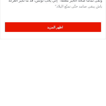
ونفى تماما صحة الخبر معلقا: “إلي يحب تونس، قد ما تكبر العركة
باش يبقى صامد حتّى تمنّع البلاد”
اظهر المزيد