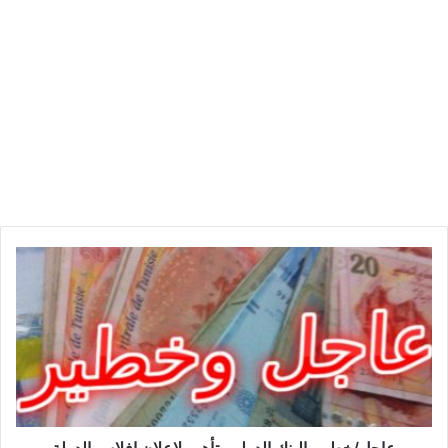
ع
ا
ج
ل
/
خ
ط
ي
ر
.
عاجل/خطير. البنك الدولي يتأهب لاعلان افلاس الدولة