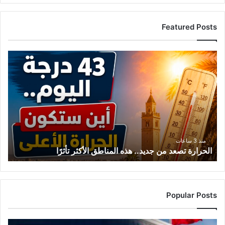
Featured Posts
ا
ل
ح
ر
ا
ر
ة
ت
ص
منذ 3 ساعات
الحرارة تصعد من جديد.. هذه المناطق الأكثر تأثرًا
ع
د
م
ن
ج
Popular Posts
د
ي
د