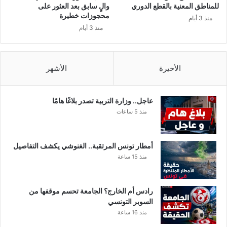
ل
للمناطق المعنية بالقطع الدوري
والٍ سابق بعد العثور على
ي
محجوزات خطيرة
منذ 3 أيام
ة
منذ 3 أيام
ف
ي
ت
الأخيرة
الأشهر
و
ن
س
عاجل.. وزارة التربية تصدر بلاغًا هامًا
منذ 5 ساعات
أمطار تونس المرتقبة.. الغنوشي يكشف التفاصيل
منذ 15 ساعة
رادس أم الخارج؟ الجامعة تحسم موقفها من
السوبر التونسي
منذ 16 ساعة