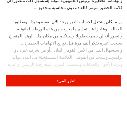
واتهاماته الخطيرة لرئيس الجمهورية…وأنه إستسهل ذلك متصورا أن
كلامه الخطير سيمر كالعادة دون محاسبة وتحقيق…
وربما كان يشتغل لحساب الغير ووجد الآن نفسه وحيدا…ومطلوبا
للعدالة…وعاجزا عن تقديم ما يخرجه من هذه الورطة القانونية…
وأتصور أنه لن يصمت طويلا وسيتكلم من مكان ما…!!!وهذا المنعرج
سيجعل غيره يفكر ألف مرة قبل توزيع الاتهامات الخطيرة…
وإستسهال النيل من الأمن القومي للبلاد…أو من شرف غيره دون
براهين…وسيحد من الفوضى الكلامية المستفحلة في البلاد…والتي
وترت الأجواء والعلاقات وسممت المناخ…فمعارضة الرئيس أو غيره
لا تبيح تجاوز أخلاقيات النقد والمعارضة إلى التجريح وانتهاك الشرف
والعرض والذمة…فهناك ألف طريقة للمعارضة ليس من بينها
اظهر المزيد
الانحطاط…!!!