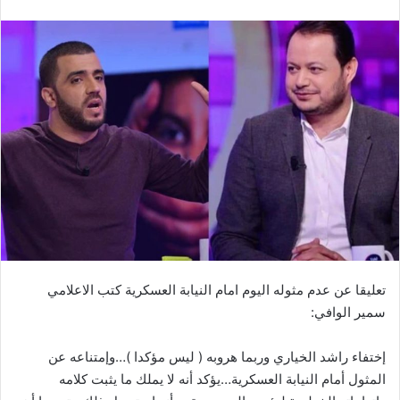
تعليقا عن عدم مثوله اليوم امام النيابة العسكرية كتب الاعلامي
سمير الوافي:
إختفاء راشد الخياري وربما هروبه ( ليس مؤكدا )…وإمتناعه عن
المثول أمام النيابة العسكرية…يؤكد أنه لا يملك ما يثبت كلامه