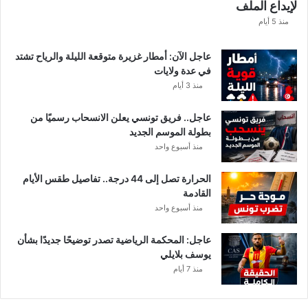
لإيداع الملف
مً
ا
منذ 5 أيام
عاجل الآن: أمطار غزيرة متوقعة الليلة والرياح تشتد
في عدة ولايات
منذ 3 أيام
عاجل.. فريق تونسي يعلن الانسحاب رسميًا من
بطولة الموسم الجديد
منذ أسبوع واحد
الحرارة تصل إلى 44 درجة.. تفاصيل طقس الأيام
القادمة
منذ أسبوع واحد
عاجل: المحكمة الرياضية تصدر توضيحًا جديدًا بشأن
يوسف بلايلي
منذ 7 أيام