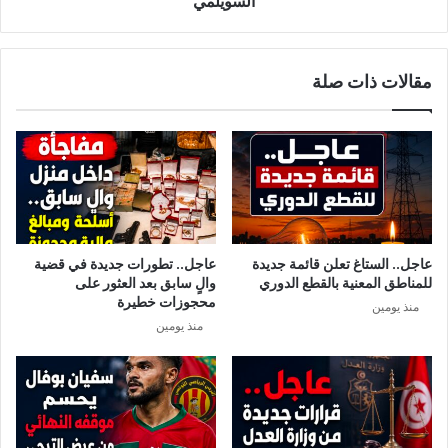
السويلمي
ا
ى
ف
ا
ي
ل
مقالات ذات صلة
و
خ
ل
ي
ا
ا
ي
ن
ة
ة
ن
ا
ا
ل
ب
ع
ل
ظ
عاجل.. الستاغ تعلن قائمة جديدة
عاجل.. تطورات جديدة في قضية
م
للمناطق المعنية بالقطع الدوري
والٍ سابق بعد العثور على
ى
محجوزات خطيرة
منذ يومين
.
منذ يومين
.
م
ق
ا
ل
ب