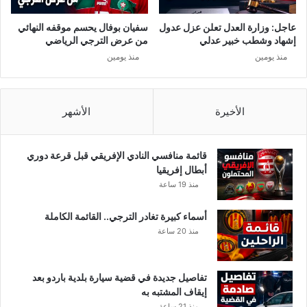
ق
ل
عاجل: وزارة العدل تعلن عزل عدول
سفيان بوفال يحسم موقفه النهائي
م
إشهاد وشطب خبير عدلي
من عرض الترجي الرياضي
ن
منذ يومين
منذ يومين
ص
ر
ا
ل
الأخيرة
الأشهر
د
ي
ن
قائمة منافسي النادي الإفريقي قبل قرعة دوري
ا
أبطال إفريقيا
ل
منذ 19 ساعة
س
و
أسماء كبيرة تغادر الترجي.. القائمة الكاملة
ي
منذ 20 ساعة
ل
م
ي
تفاصيل جديدة في قضية سيارة بلدية باردو بعد
إيقاف المشتبه به
منذ 21 ساعة