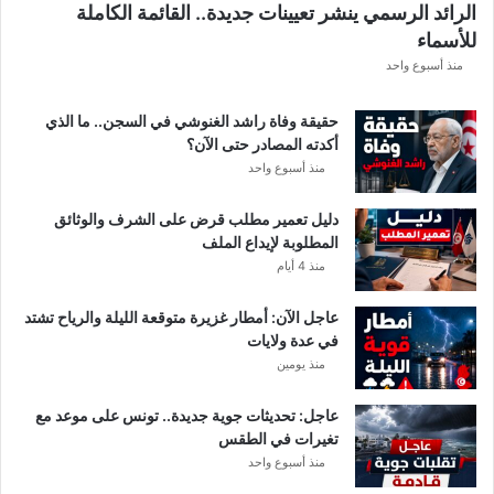
الرائد الرسمي ينشر تعيينات جديدة.. القائمة الكاملة
ق
للأسماء
ر
ع
منذ أسبوع واحد
ة
د
حقيقة وفاة راشد الغنوشي في السجن.. ما الذي
و
أكدته المصادر حتى الآن؟
ر
منذ أسبوع واحد
ي
أ
دليل تعمير مطلب قرض على الشرف والوثائق
ب
المطلوبة لإيداع الملف
ط
منذ 4 أيام
ا
ل
عاجل الآن: أمطار غزيرة متوقعة الليلة والرياح تشتد
إ
في عدة ولايات
ف
منذ يومين
ر
ي
ق
عاجل: تحديثات جوية جديدة.. تونس على موعد مع
ي
تغيرات في الطقس
ا
منذ أسبوع واحد