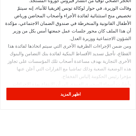
الحجر الصحي توقيا من انتشار فيروس كورونا المستجد.
وقالت الوزيرة، في حوار لوكالة تونس إفريقيا للأنباء، إنه سيتمّ
تخصيص منح استثنائية لفائدة الأجراء وأصحاب المحاضن ورياض
الأطفال القانونية والمنخرطة في صندوق الضمان الاجتماعي، مؤكدة
أن هذا الملف كان محور جلسات عمل جمعتها أمس بكل من وزير
الشؤون الاجتماعية ووزيرة العدل.
ومن ضمن الإجراءات الظرفية الأخرى التي سيتم اتخاذها لفائدة هذا
القطاع، تأجيل تسديد الأقساط البنكية لفائدة بنك التضامن والبنوك
الأخرى التجارية بهدف مساعدة أصحاب تلك المؤسسات على تجاوز
هذه الوضعية الصعبة وذلك تماشيا مع القرارات التي أعلن عنها
مؤخرا رئيس الحكومة إلياس الفخفاخ.
وأشارت أسماء السحيري العبيدي إلى أن الانتفاع بهذه الإجراءات
الاجتماعية الظرفية سيتم بناء على مطالب تُقدّم من قبل العاملين
اظهر المزيد
في هذا القطاع إلى تفقديات الشغل الراجعة بالنظر لوزارة الشؤون
الاجتماعية، وعلى أساس شروط ووثائق يحددها الأمر الحكومي الذي
سيصدر في الرائد الرسمي.
كما تحدثت عن إجراءات أخرى تم التطرق إليها في اجتماعها مع
وزيرة العدل والمتمثلة في حماية أصحاب تلك المؤسسات من