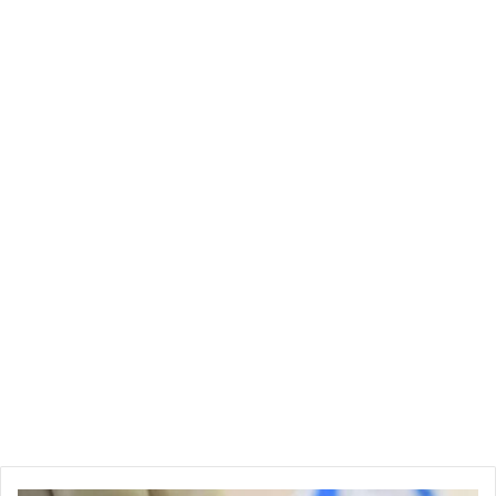
احتمال التنفيذ عليهم بالطرد من مقرات عملهم من قبل مالكيها لعدم
تسديد معاليم الإيجار، قائلة “اليوم وضع صعب ودقيق ويجب أن
نتضامن مع بعض للخروج من هذه الأزمة”.