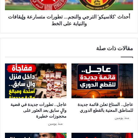
والنيابة
على
الخط
أحداث ‘كلاسيكو’ الترجي والنجم… تطورات متسارعة وإيقافات
والنيابة على الخط
مقالات ذات صلة
عاجل.. الستاغ تعلن قائمة جديدة
عاجل.. تطورات جديدة في قضية
للمناطق المعنية بالقطع الدوري
والٍ سابق بعد العثور على
محجوزات خطيرة
منذ يومين
منذ يومين