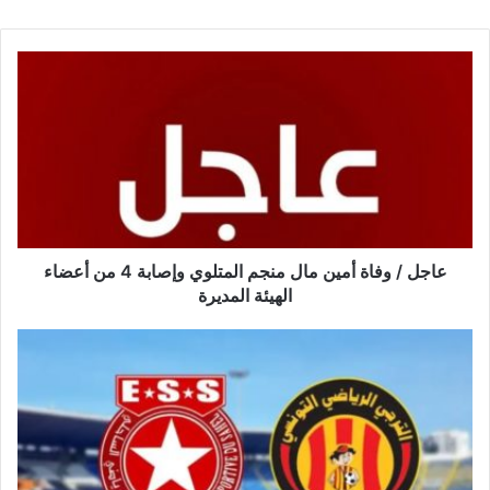
عاجل
/
وفاة
أمين
مال
منجم
المتلوي
وإصابة
4
من
عاجل / وفاة أمين مال منجم المتلوي وإصابة 4 من أعضاء
أعضاء
الهيئة المديرة
الهيئة
المديرة
أحداث
‘كلاسيكو’
الترجي
والنجم…
تطورات
متسارعة
وإيقافات