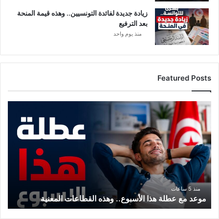
زيادة جديدة لفائدة التونسيين.. وهذه قيمة المنحة
بعد الترفيع
منذ يوم واحد
Featured Posts
م
و
ع
د
م
ع
ع
ط
ل
منذ 5 ساعات
موعد مع عطلة هذا الأسبوع.. وهذه القطاعات المعنية
ة
ه
ذ