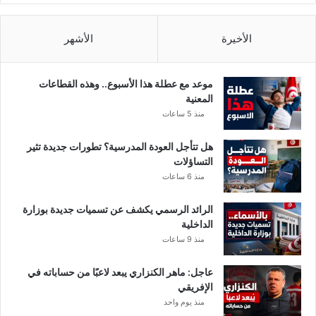
ة
ت
و
الأخيرة
الأشهر
ض
ح
ح
موعد مع عطلة هذا الأسبوع.. وهذه القطاعات
ق
المعنية
ي
منذ 5 ساعات
ق
ة
هل تتأجل العودة المدرسية؟ تطورات جديدة تثير
ا
التساؤلات
ل
منذ 6 ساعات
م
و
الرائد الرسمي يكشف عن تسميات جديدة بوزارة
ع
الداخلية
د
منذ 9 ساعات
عاجل: ماهر الكنزاري يبعد لاعبًا من حساباته في
الإفريقي
منذ يوم واحد