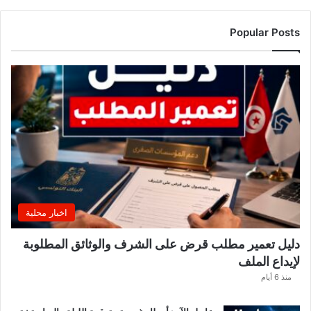
ا
ا
Popular Posts
ل
أ
س
ب
و
ع
.
.
و
ه
ذ
ه
اخبار محلية
ا
ل
دليل تعمير مطلب قرض على الشرف والوثائق المطلوبة
ق
لإيداع الملف
ط
ا
منذ 6 أيام
ع
ا