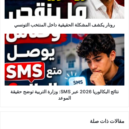
ي
ك
ش
ف
ا
رونار يكشف المشكلة الحقيقية داخل المنتخب التونسي
ل
م
ن
ش
ت
ك
ا
ل
ئ
ة
ج
ا
ا
ل
ل
ح
ب
ق
ك
ي
ا
نتائج البكالوريا 2026 عبر SMS: وزارة التربية توضح حقيقة
ق
ل
الموعد
ي
و
ة
ر
د
ي
مقالات ذات صلة
ا
ا
خ
2