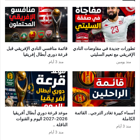
ل
0
ا
2
ل
6
م
ع
ن
ب
ت
ر
خ
S
تطورات جديدة في مفاوضات النادي
قائمة منافسي النادي الإفريقي قبل
ب
M
الإفريقي مع نعيم السليتي
قرعة دوري أبطال إفريقيا
ا
S
منذ يومين
منذ 3 أيام
ل
:
ت
و
و
ز
ن
ا
س
ر
ي
ة
ا
ل
أسماء كبيرة تغادر الترجي.. القائمة
موعد قرعة دوري أبطال أفريقيا
ت
الكاملة
2026-2027 اليوم و القنوات
ر
الناقلة ..
منذ 3 أيام
ب
منذ 3 أيام
ي