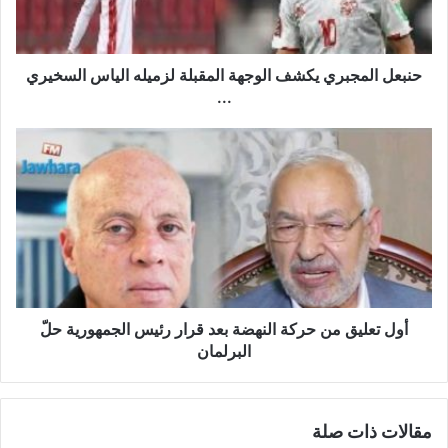
الياس
السخيري
...
حنبعل المجبري يكشف الوجهة المقبلة لزميله الياس السخيري
...
أول
تعليق
من
حركة
النهضة
بعد
قرار
رئيس
الجمهورية
حلّ
أول تعليق من حركة النهضة بعد قرار رئيس الجمهورية حلّ
البرلمان
البرلمان
مقالات ذات صلة