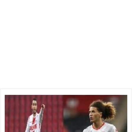
حنبعل
المجبري
يكشف
الوجهة
المقبلة
لزميله