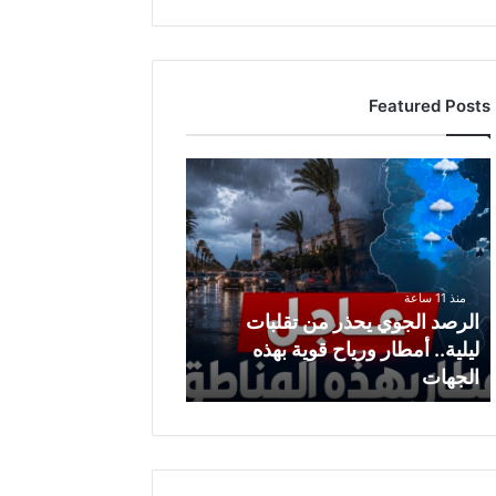
Featured Posts
ا
ل
ر
ص
د
ا
منذ 11 ساعة
ل
الرصد الجوي يحذر من تقلبات
ج
ليلية.. أمطار ورياح قوية بهذه
و
الجهات
ي
ي
ح
ذ
ر
م