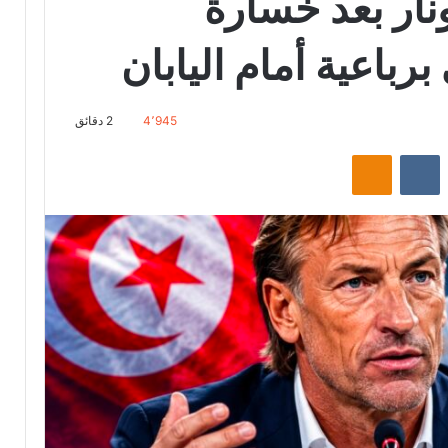
نار بعد خسارة
رباعية أمام اليابان
4٬945
2 دقائق
‏Reddit
‏VKontakte
Odnoklassniki