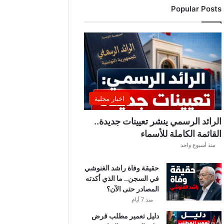
Popular Posts
ن
ت
ق
ل
ب
ا
ت
ل
ي
اخبار محلية
ل
ي
الرائد الرسمي ينشر تعيينات جديدة..
ة
القائمة الكاملة للأسماء
.
منذ أسبوع واحد
.
أ
حقيقة وفاة راشد الغنوشي
م
في السجن.. ما الذي أكدته
ط
المصادر حتى الآن؟
ا
ر
منذ 7 أيام
و
دليل تعمير مطلب قرض
ر