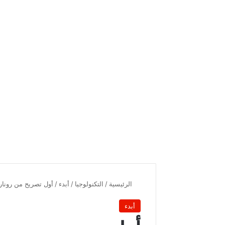
الرئيسية
/
التكنولوجيا
/
أبدء
/
أول تصريح من رونار 
أبدء