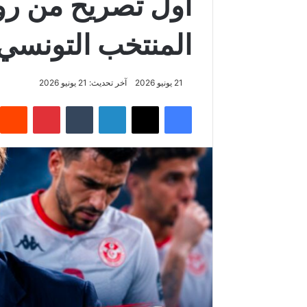
أول تصريح من رو
المنتخب التونسي ب
21 يونيو 2026
آخر تحديث: 21 يونيو 2026
فيسبوك
‫X
لينكدإن
‏Tumblr
بينتيريست