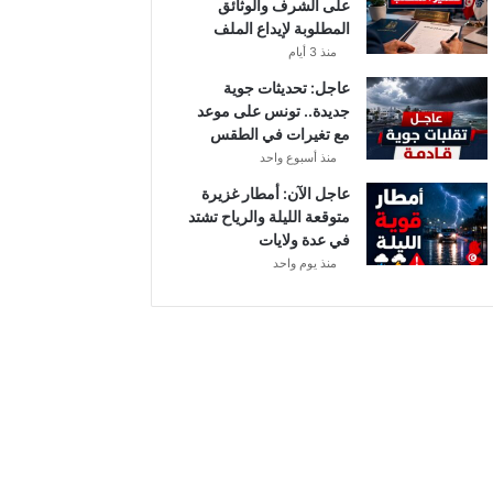
على الشرف والوثائق
ي
المطلوبة لإيداع الملف
ا
منذ 3 أيام
ح
ق
عاجل: تحديثات جوية
و
جديدة.. تونس على موعد
ي
مع تغيرات في الطقس
ة
منذ أسبوع واحد
ب
عاجل الآن: أمطار غزيرة
ه
متوقعة الليلة والرياح تشتد
ذ
في عدة ولايات
ه
منذ يوم واحد
ا
ل
ج
ه
ا
ت