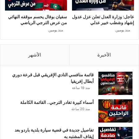
ه
ذ
و
ا
ل
ل
عاجل: وزارة العدل تعلن عزل عدول
سفيان بوفال يحسم موقفه النهائي
ا
م
إشهاد وشطب خبير عدلي
من عرض الترجي الرياضي
ي
س
منذ يومين
منذ يومين
م
ت
ل
ش
ك
ف
ب
ي
الأخيرة
الأشهر
ر
ا
ن
ت
ا
قائمة منافسي النادي الإفريقي قبل قرعة دوري
م
أبطال إفريقيا
ج
منذ 19 ساعة
ا
'
أسماء كبيرة تغادر الترجي.. القائمة الكاملة
منذ 20 ساعة
تفاصيل جديدة في قضية سيارة بلدية باردو بعد
إيقاف المشتبه به