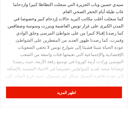
سيدي حسين وباب الجزيرة التي سجلت اكتظاظا كبيرا وازدحاما
غاب طيلة أيام الحجر الصحي العام.
كما سجلت أغلب مكاتب البريد حالات إزدحام كبير وخصوصا في
المدن الكبرى على غرار تونس العاصمة وبنزرت وسوسة وصفاقس.
كما رصدنا إقبالا كبيرا من على شواطئ المرسى وحلق الوادي
وقمرت، كما رصدنا ظهور العديد من المفطرين على الشواطئ.
عودة الحياة شيئا فشيئا إلى شوارع تونس لا تخفي الصعوبات
الإقتصادية والإجتماعية التي تعيشها فئات واسعة من الشعب
التونسي وزادت أزمة كورونا في توسيع رقعة الأزمة، حيث رصدنا
اوضاعا صعبة لعديد المواطنين خصوصا في الاحياء الشعبية بالإضافة
إلى عودة ظاهرة التسول بشكل غير مسبوق…حيث خرج المئات إلى
شوارع العاصمة دفعة واحدة طمعا في شيئ يسدّ الرمق في هذه
الأوضاع التي أقل ما يُقال فيها أنها صعبة جدا…
اظهر المزيد
م.م