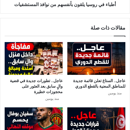
ب
س
أطباء في روسيا يلقون بأنفسهم من نوافذ المستشفيات
ع
ي
د
ا
م
ي
مقالات ذات صلة
د
ل
ر
ق
ا
و
ي
ن
ت
ب
ه
أ
ب
ن
ق
ف
ط
س
عاجل.. الستاغ تعلن قائمة جديدة
عاجل.. تطورات جديدة في قضية
ا
ه
للمناطق المعنية بالقطع الدوري
والٍ سابق بعد العثور على
ع
م
محجوزات خطيرة
منذ يومين
ا
م
منذ يومين
ل
ن
ن
ن
ق
و
ل
ا
و
ف