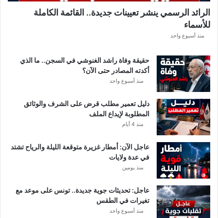
ل
الرائد الرسمي ينشر تعيينات جديدة.. القائمة الكاملة
ق
للأسماء
ر
ع
منذ أسبوع واحد
ة
د
حقيقة وفاة راشد الغنوشي في السجن.. ما الذي
و
أكدته المصادر حتى الآن؟
ر
منذ أسبوع واحد
ي
أ
دليل تعمير مطلب قرض على الشرف والوثائق
ب
المطلوبة لإيداع الملف
ط
منذ 4 أيام
ا
ل
عاجل الآن: أمطار غزيرة متوقعة الليلة والرياح تشتد
إ
في عدة ولايات
ف
منذ يومين
ر
ي
ق
عاجل: تحديثات جوية جديدة.. تونس على موعد مع
ي
تغيرات في الطقس
ا
منذ أسبوع واحد