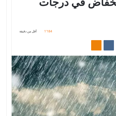
انخفاض في درجات
1٬184
أقل من دقيقة
ت
Odnoklassniki