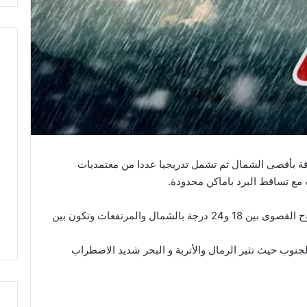
رقة بأقصى الشمال ثم تشمل تدريجيا عددا من معتمديات
مع تساقط البرد باماكن محدودة.
وستسجل درجات الحرارة انخفاضا نسبيا لتتراوح القصوى بين 18 و24 درجة بالشمال والمرتفعات وتكون بين
نوب حيث تثير الرمال والأتربة و البحر شديد الاضطراب