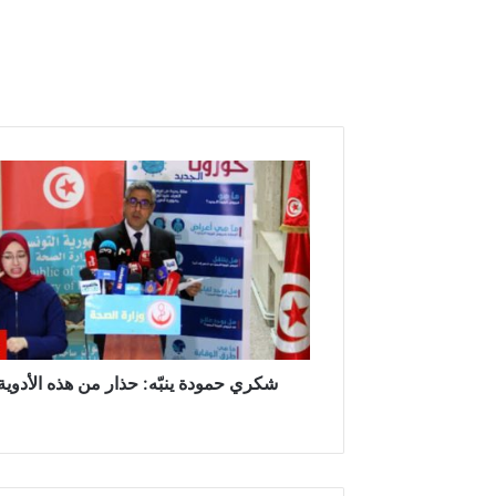
ش
ك
ر
ي
ح
م
و
د
ة
ي
شكري حمودة ينبّه: حذار من هذه الأدوية
ن
بّ
ه
: