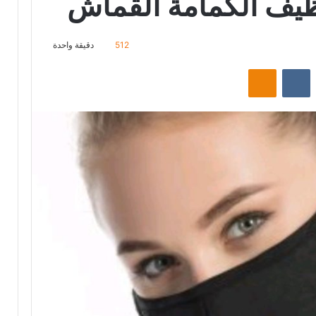
يف الكمامة القماش
512
دقيقة واحدة
‏Reddit
‏VKontakte
Odnoklassniki