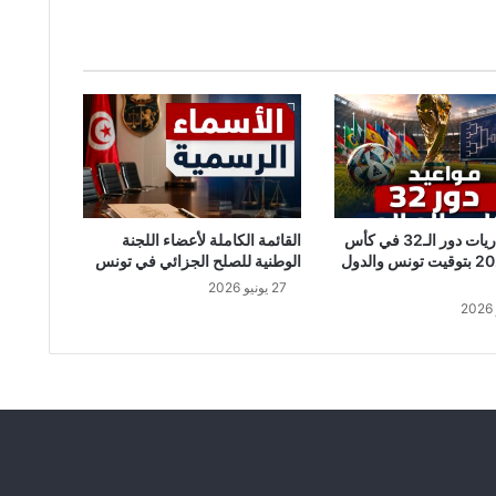
ن
ب
ح
ا
ج
ة
إ
ل
ى
م
ع
جدول مباريات دور الـ32 في كأس
القائمة الكاملة لأعضاء اللجنة
ج
العالم 2026 بتوقيت تونس والدول
الوطنية للصلح الجزائي في تونس
ز
27 يونيو 2026
ة
و
س
ي
ن
ا
ر
ي
و