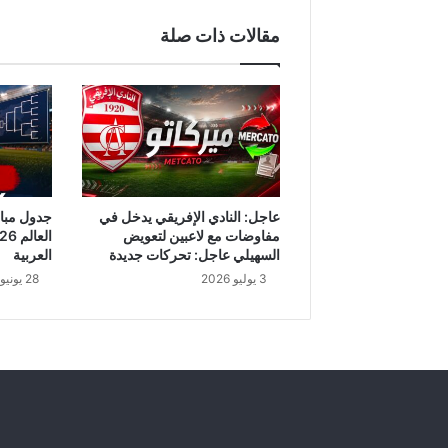
ح
ذ
مقالات ذات صلة
ا
ر
م
ن
ه
ذ
ه
ا
ل
عاجل: النادي الإفريقي يدخل في
أ
مفاوضات مع لاعبين لتعويض
د
السهيلي عاجل: تحركات جديدة
العربية
و
3 يوليو 2026
28 يونيو 2026
ي
ة