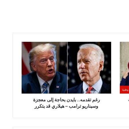
ر
غ
م
ت
ق
د
م
ه
.
.
رغم تقدمه.. بايدن بحاجة إلى معجزة
ب
وسيناريو ترامب – هيلاري قد يتكرر
ا
ي
د