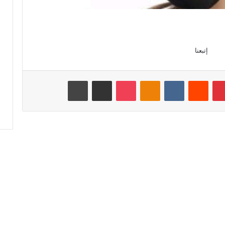
إتبعنا
بينتيريست
‏Reddit
‏VKontakte
Odnoklassniki
‫Pocket
مشاركة عبر البريد
طباعة