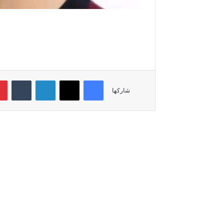
فيسبوك
‫X
لينكدإن
‏Tumblr
شاركها