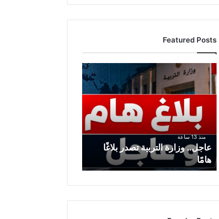
Featured Posts
ع
ا
ج
ل
.
.
و
منذ 13 ساعة
ز
عاجل.. وزارة التربية تصدر بلاغًا
ا
هامًا
ر
ة
ا
ل
ت
ر