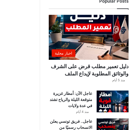
Popular Posts
ب
ي
ة
ت
ص
د
ر
ب
ل
اخبار محلية
ا
غً
دليل تعمير مطلب قرض على الشرف
ا
والوثائق المطلوبة لإيداع الملف
ه
منذ 5 أيام
ا
مً
عاجل الآن: أمطار غزيرة
ا
متوقعة الليلة والرياح تشتد
في عدة ولايات
منذ 4 أيام
عاجل.. فريق تونسي يعلن
الانسحاب رسميًا من