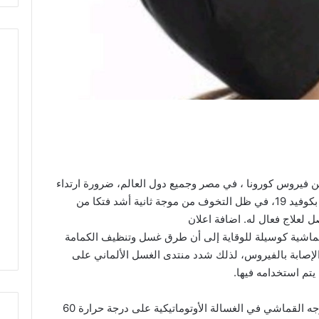
 من فيروس كورونا ، في مصر وجميع دول العالم، ضرورة ارتداء
الكمامة ، كواحدة من طرق الوقاية من الإصابة بكوفيد 19، في ظل التخوف من موجة ثانية أشد فتكا من
ل لعلاج فعال له. اضافة اعلان
لقماشية كوسيلة للوقاية إلى أن طرق غسل وتنظيف الكمامة
 الإصابة بالفيروس، لذلك شدد منتدى الغسل الألماني على
تم استخدامه فيها.
وأوضح الخبراء الألمان أنه ينبغي غسل قناع الوجه القماشي في الغسالة الأوتوماتيكية على درجة حرارة 60