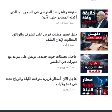
ة
د
حقيقة وفاة راشد الغنوشي في السجن.. ما الذي
و
أكدته المصادر حتى الآن؟
ر
منذ أسبوع واحد
ي
أ
دليل تعمير مطلب قرض على الشرف والوثائق
ب
المطلوبة لإيداع الملف
ط
منذ 3 أيام
ا
ل
عاجل: تحديثات جوية جديدة.. تونس على موعد مع
إ
تغيرات في الطقس
ف
منذ أسبوع واحد
ر
ي
ق
عاجل الآن: أمطار غزيرة متوقعة الليلة والرياح تشتد
ي
في عدة ولايات
ا
منذ يومين