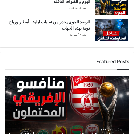
اليوم و القنوات الناقلة ..
ي
ي
منذ 4 ساعات
ح
ن
الرصد الجوي يحذر من تقلبات ليلية.. أمطار ورياح
إ
قوية بهذه الجهات
ل
منذ 17 ساعة
ي
ه
Featured Posts
ق
ا
ئ
م
ة
م
ن
ا
ف
منذ ساعة واحدة