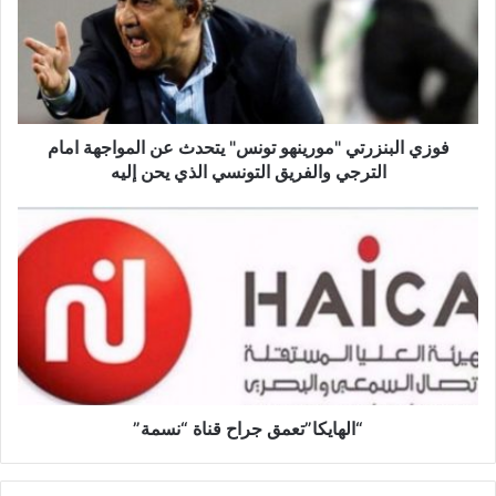
ي
ا
ل
ب
ن
ز
ر
فوزي البنزرتي "مورينهو تونس" يتحدث عن المواجهة امام
ت
الترجي والفريق التونسي الذي يحن إليه
ي
"
“
م
ا
و
ل
ر
ه
ي
ا
ن
ي
ه
ك
و
ا
ت
”
و
ت
“الهايكا”تعمق جراح قناة “نسمة”
ن
ع
س
م
"
ق