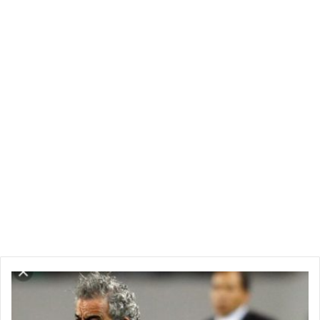
ف
و
ز