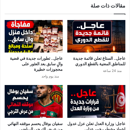
مقالات ذات صلة
ي
ج
ت
ر
ح
ا
د
ح
ث
ق
ع
ن
ن
ا
ا
ة
ل
“
عاجل.. الستاغ تعلن قائمة جديدة
عاجل.. تطورات جديدة في قضية
م
ن
للمناطق المعنية بالقطع الدوري
والٍ سابق بعد العثور على
و
س
محجوزات خطيرة
منذ 24 ساعة
ا
م
منذ يوم واحد
ج
ة
ه
”
ة
ا
م
ا
م
ا
عاجل: وزارة العدل تعلن عزل عدول
سفيان بوفال يحسم موقفه النهائي
ل
إشهاد وشطب خبير عدلي
من عرض الترجي الرياضي