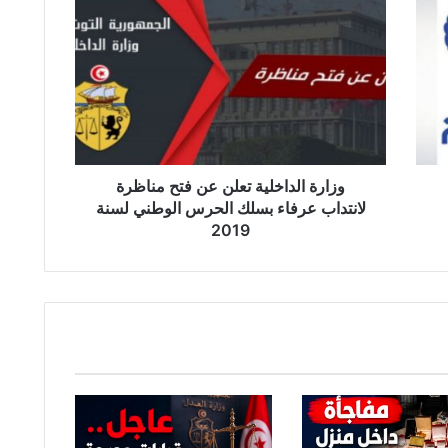
ز
ا
ر
ة
ا
ل
د
ا
خ
وزارة الداخلية تعلن عن فتح مناظرة
ل
لانتداب عرفاء بسلك الحرس الوطني لسنة
ي
2019
ة
ت
ع
ل
ن
ع
ن
ف
ت
ح