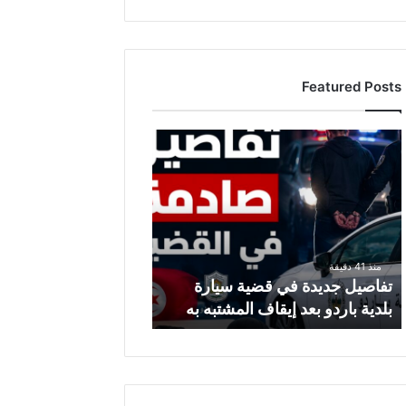
Featured Posts
ت
ف
ا
ص
ي
ل
ج
منذ 41 دقيقة
د
تفاصيل جديدة في قضية سيارة
ي
بلدية باردو بعد إيقاف المشتبه به
د
ة
ف
ي
ق
ض