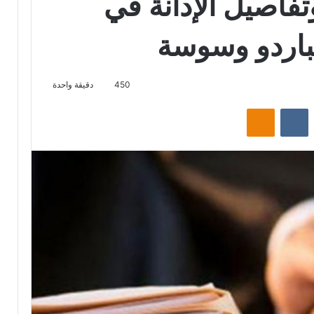
تفاصيل الإدانة في
بباردو وسوسة
450
دقيقة واحدة
‏Reddit
‏VKontakte
Odnoklassniki