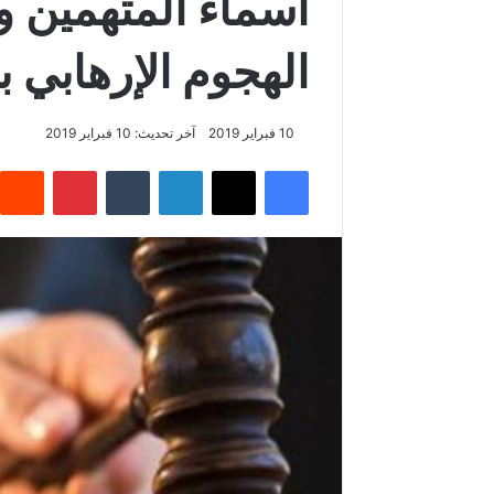
أسماء المتهمين و
الهجوم الإرهابي 
10 فبراير 2019
آخر تحديث: 10 فبراير 2019
فيسبوك
‫X
لينكدإن
‏Tumblr
بينتيريست