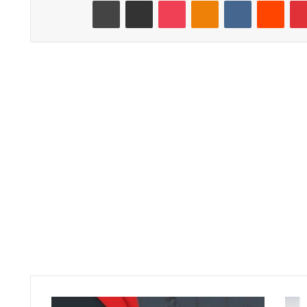
بينتيريست
‏Reddit
‏VKontakte
Odnoklassniki
‫Pocket
مشاركة عبر البريد
طباعة
و