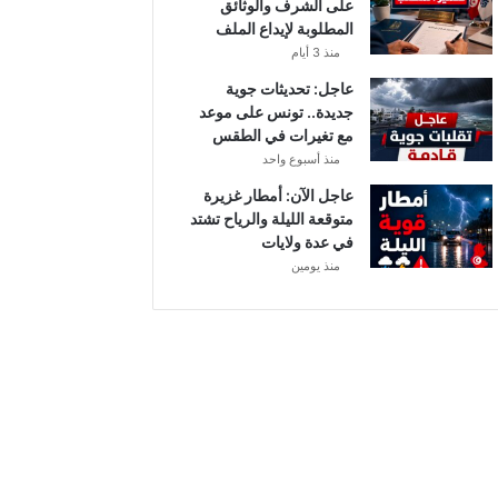
على الشرف والوثائق
ي
المطلوبة لإيداع الملف
ق
منذ 3 أيام
ا
ف
عاجل: تحديثات جوية
ا
جديدة.. تونس على موعد
ل
مع تغيرات في الطقس
م
منذ أسبوع واحد
ش
عاجل الآن: أمطار غزيرة
ت
متوقعة الليلة والرياح تشتد
ب
في عدة ولايات
ه
منذ يومين
ب
ه