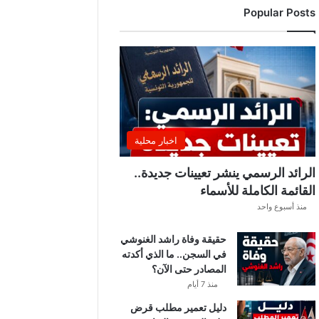
Popular Posts
ي
ة
س
ي
ا
ر
ة
ب
ل
اخبار محلية
د
ي
الرائد الرسمي ينشر تعيينات جديدة..
ة
القائمة الكاملة للأسماء
ب
منذ أسبوع واحد
ا
ر
حقيقة وفاة راشد الغنوشي
د
في السجن.. ما الذي أكدته
و
المصادر حتى الآن؟
ب
ع
منذ 7 أيام
د
دليل تعمير مطلب قرض
إ