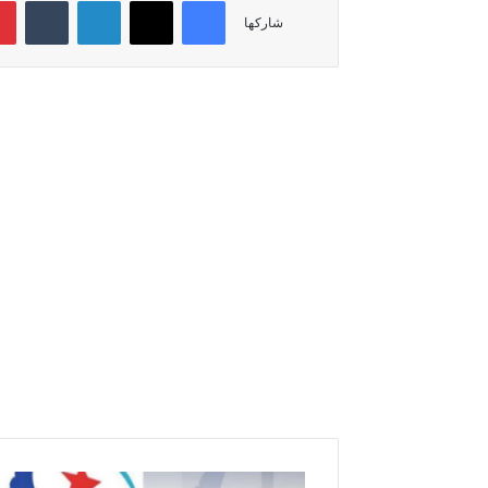
فيسبوك
‫X
لينكدإن
‏Tumblr
شاركها
ا