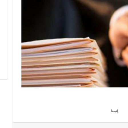
إتبعنا