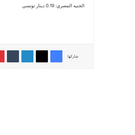
الجنيه المصري: 0.19 دينار تونسي
فيسبوك
‫X
لينكدإن
شاركها