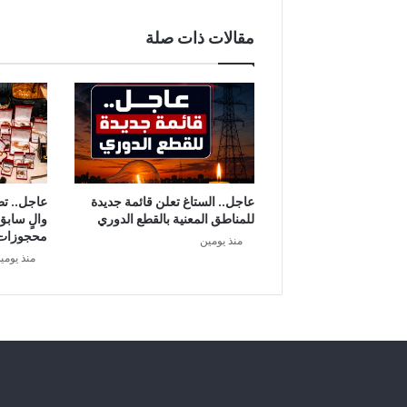
مقالات ذات صلة
عاجل.. الستاغ تعلن قائمة جديدة
عاجل.. ت
للمناطق المعنية بالقطع الدوري
والٍ سابق
محجوزات
منذ يومين
منذ يومي