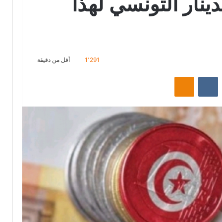
ينار التونسي لهذا
1٬291
أقل من دقيقة
ت
Odnoklassniki