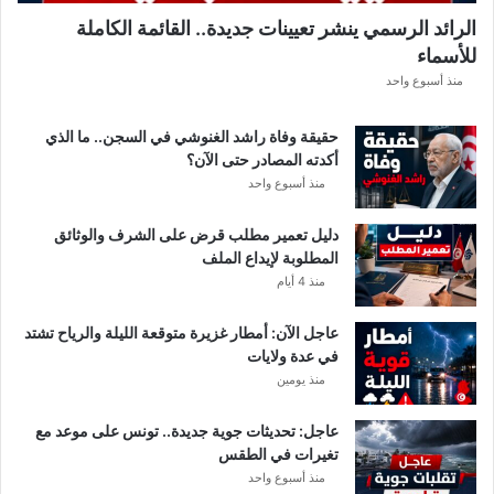
ل
الرائد الرسمي ينشر تعيينات جديدة.. القائمة الكاملة
ق
للأسماء
ر
ع
منذ أسبوع واحد
ة
د
حقيقة وفاة راشد الغنوشي في السجن.. ما الذي
و
أكدته المصادر حتى الآن؟
ر
منذ أسبوع واحد
ي
أ
دليل تعمير مطلب قرض على الشرف والوثائق
ب
المطلوبة لإيداع الملف
ط
منذ 4 أيام
ا
ل
عاجل الآن: أمطار غزيرة متوقعة الليلة والرياح تشتد
إ
في عدة ولايات
ف
منذ يومين
ر
ي
ق
عاجل: تحديثات جوية جديدة.. تونس على موعد مع
ي
تغيرات في الطقس
ا
منذ أسبوع واحد