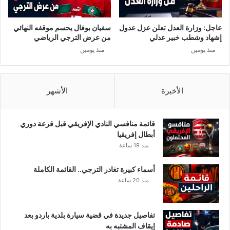
ل
ق
ي
عاجل: وزارة العدل تعلن عزل عدول
سفيان بوفال يحسم موقفه النهائي
ح
إشهاد وشطب خبير عدلي
من عرض الترجي الرياضي
ع
منذ يومين
منذ يومين
ا
د
ب
ا
الأخيرة
الأشهر
ل
ف
ا
قائمة منافسي النادي الإفريقي قبل قرعة دوري
ئ
أبطال إفريقيا
د
منذ 19 ساعة
ة
ع
أسماء كبيرة تغادر الترجي.. القائمة الكاملة
ل
منذ 20 ساعة
ى
ت
و
تفاصيل جديدة في قضية سيارة بلدية باردو بعد
ن
إيقاف المشتبه به
س