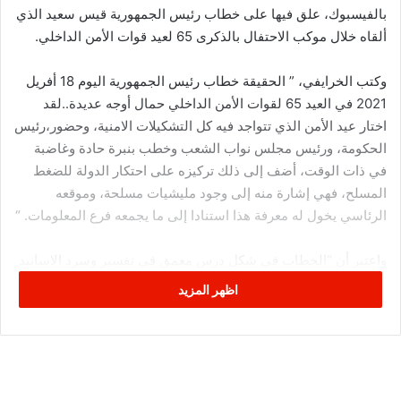
بالفيسبوك، علق فيها على خطاب رئيس الجمهورية قيس سعيد الذي
ألقاه خلال موكب الاحتفال بالذكرى 65 لعيد قوات الأمن الداخلي.
وكتب الخرايفي، ” الحقيقة خطاب رئيس الجمهورية اليوم 18 أفريل
2021 في العيد 65 لقوات الأمن الداخلي حمال أوجه عديدة..لقد
اختار عيد الأمن الذي تتواجد فيه كل التشكيلات الامنية، وحضور،رئيس
الحكومة، ورئيس مجلس نواب الشعب وخطب بنبرة حادة وغاضبة
في ذات الوقت، أضف إلى ذلك تركيزه على احتكار الدولة للضغط
المسلح، فهي إشارة منه إلى وجود مليشيات مسلحة، وموقعه
الرئاسي يخول له معرفة هذا استنادا إلى ما يجمعه فرع المعلومات. “
واعتبر أن “الخطاب في شكل درس معمق في تفسير وسرد الاسانيد
الدستورية والقانونية لصلاحياته ، وهذا الدرس يقوم مقام الإعلام
اظهر المزيد
لكافة الجهات بما في ذلك الشعب الذى تابع الخطاب
واشهده على ذلك، وعلى ما يمكن أن يقدم عليه في المستقبل”.
وأوضح الخرايفي أن “المهم من هذا الخطاب هو أنه بلغ لجميع
التشكيلات الامنية ان القرارات والتعليمات تصدر من عنده هو وحده،