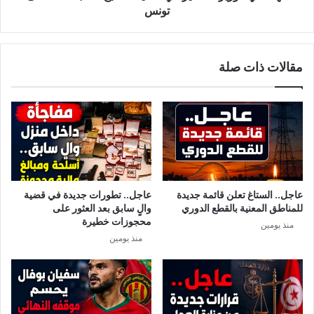
و
ز
تونس
م
ي
و
ر
ا
:
مقالات ذات صلة
ح
ا
د
ل
.
ت
.
أ
.
خ
ي
ر
ف
ي
عاجل.. الستاغ تعلن قائمة جديدة
عاجل.. تطورات جديدة في قضية
ع
للمناطق المعنية بالقطع الدوري
والٍ سابق بعد العثور على
م
محجوزات خطيرة
منذ يومين
ل
منذ يومين
ي
ة
ا
ل
ت