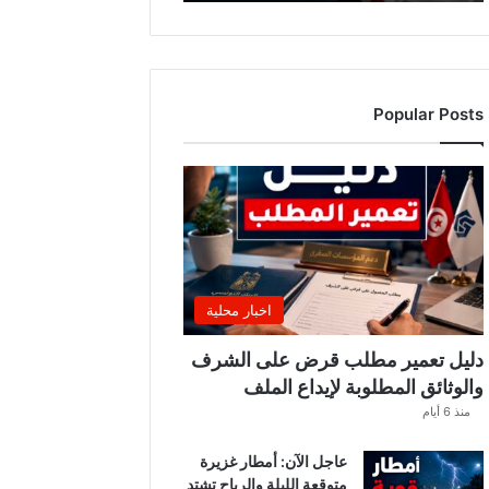
ه
ذ
ا
ا
ل
Popular Posts
أ
س
ب
و
ع
.
.
و
ه
اخبار محلية
ذ
ه
دليل تعمير مطلب قرض على الشرف
ا
والوثائق المطلوبة لإيداع الملف
ل
منذ 6 أيام
ق
ط
عاجل الآن: أمطار غزيرة
ا
متوقعة الليلة والرياح تشتد
ع