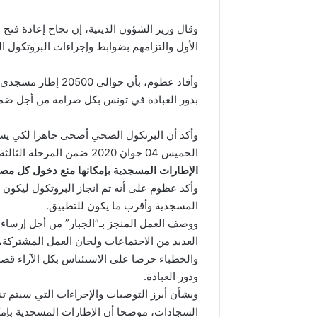
وقال وزير الشؤون الدينية، إن نجاح إعادة فتح
الأول والتزامهم بضوابط وإجراءات البروتكو
وأفاد عظوم، بأن ح
بدور العبادة في تونس بكل صرامة من أجل ضم
الخميس 04 جوان 2020 ضمن المرحلة الثالثة من الحجر الصحي الموجه الذي أقرته الحكومة.
الإطارات المسجدية بإمكانها منع دخول كل مصل
وأكد عظوم على أنه تم انجاز البروتكول ليكون 
المسجدية وأقرب ما يكون للتطبيق.
ووصف العمل المنجز بـ”الجبار” من أجل إرساء 
العديد من الاجتماعات ولجان العمل المشتركة، م
والخطباء حرصا على الاستئناس بكل الآراء قص
ودور العبادة.
وبشأن أبرز التوصيات والإجراءات التي سيتم تن
السجادات، موضحا أن الإطارات المسجدية بإمكا