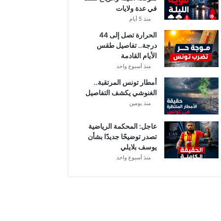
في عدة ولايات
ا
ت
منذ 5 أيام
ا
الحرارة تصل إلى 44
ل
درجة.. تفاصيل طقس
م
الأيام القادمة
ع
منذ أسبوع واحد
ن
ي
أمطار تونس المرتقبة..
ة
الغنوشي يكشف التفاصيل
منذ يومين
عاجل: المحكمة الرياضية
تصدر توضيحًا جديدًا بشأن
يوسف بلايلي
منذ أسبوع واحد