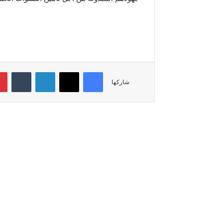
فيسبوك
‫X
لينكدإن
‏Tumblr
شاركها