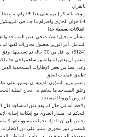
بالقرار.
وتوجه بالشكر إليهم على هذا الالتزام، موضحا 
04 جوان الجاري واحترام ما جاء في البروتكول الصحي من إجراءات.
انفلاتات بسيطة جدا
وبشأن تسجيل انفلاتات في بعض المساجد والجو
(6124) أي اقل من 30 حالة تم تسجيلها، وفق تعبيره.
واعتبر أن بعض المواطنين ساهموا في هذه الانف
وعي أيضا من بعض الإطارات المسجدية الذين سرع
تطبيق عمليات الغلق.
واعتبر وزير الشؤون الدينية أن تونس، على ع
وغلق المساجد ما ساهم في نجاح عملية الحجر
فيروس كورونا المستجد.
ولاحظ أنه في حال لم يقع غلق المساجد فإن ال
التحكم في مسار العدوى مع إمكانية إصابة الإطا
وخلص إلى أن الدولة تحملت مسؤولياتها كاملة 
للمصلي دور محوري، مثنيا على دور الإطارات 
جهودهم المبذولة من أجل تأمين الصلوات الخمس