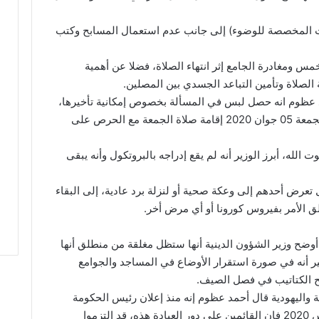
ات المخصصة للوضوء) إلى جانب عدم استعمال المسابح وكتب
مس ومغادرة الجامع إثر انتهاء الصلاة، فضلا عن أهمية
 الصلاة وتأمين التباعد الجسدي بين المصلين.
مد عظوم انه حصل لبس في المسألة بخصوص إمكانية تأخيرها،
وأكد في هذا الإطار أنه سيقع انطلاقا من يوم الجمعة 05 جوان 2020 إقامة صلاة الجمعة مع الحرص على
الله، أبرز الوزير أنه لم يقع إدراجه بالبروتكول وأنه يبقى
تعرض أحدهم إلى وعكة صحية أو لنزلة برد عادية، إلى البقاء
ق الأمر بفيروس كورونا أو أي مرض أخر.
أوضح وزير الشؤون الدينية أنها ستظل مغلقة من منطلق أنها
ر أنه في صورة استقرار الأوضاع في المساجد والجوامع
فتح الكتاتيب في فصل الصيف.
ية واليهودية قال أحمد عظوم إنه منذ إعلان رئيس الحكومة
غلق الجوامع والمساجد بتاريخ الجمعة 13 مارس 2020 فإن القائمين على دور العبادة هذه، قد التزموا