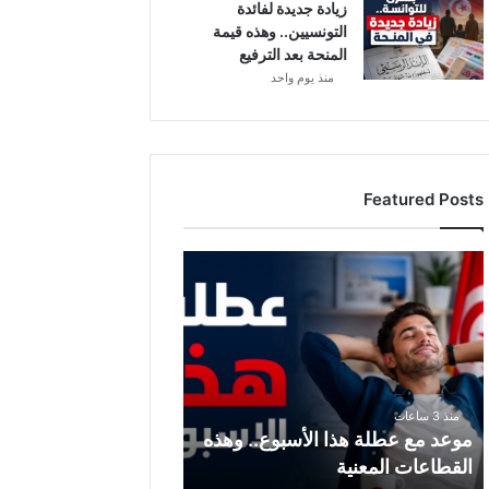
زيادة جديدة لفائدة
التونسيين.. وهذه قيمة
المنحة بعد الترفيع
منذ يوم واحد
Featured Posts
م
و
ع
د
م
ع
ع
منذ 3 ساعات
ط
موعد مع عطلة هذا الأسبوع.. وهذه
ل
القطاعات المعنية
ة