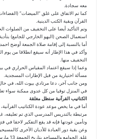
معه سجادة.
كما تم الاتفاق على غلق “الميضات” (الفضاء
القرآن وبقية الكتب الدينية.
وتم التأكيد أيضا على التخفيف من الصلوات الخ
استعمال الصحن (البهو الخارجي للجامع) بتأدية
أما بالنسبة إلى إقامة صلاة الجمعة أوضح اح
التخفيف منها.
وعما إذا سيقع اعتماد المقياس الحراري في بيوت 
مسألة اختيارية من قبل الإطارات المسجدية.
ومن جانب آخر، دعا مرتادي بيوت الله، في حال 
في المنزل توقيا من كل عدوى ممكنة سواء تعل
الكتاتيب القرآنية ستظل مغلقة
أما في ما يخص موعد عودة الكتاتيب القرآنية، 
مرتبطة بالتدريس المدرسي الذي تم تعليقه، غي
وتأمين عودتها فإنه قد يقع التفكير لاحقا في 
وعن بقية دور العبادة للأديان الأخرى كالمسيح