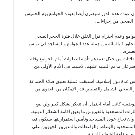
أن عودة هذه الدور سيقترن أيضا بعودة الجوامع يوم الخميس
امع وعدم احترام قرار الغلق خلال فترة الحجر الصحي
الشامل، أقر الوزير بحصول تجاوزات لكنها لم تتجاوز 1 بالمائة من جملة عدد الجوامع والمساجد في تونس
لاتات من خلال تعمدهم تأدية الصلوات أمام الجوامع وقلة
ان ما تم التنبيه عليهم، لاسيما في الأيام الأولى من
كس عدة دول إسلامية، استبقت عملية تعليق صلاة الجماعة
 الصحي الشامل والتقليص قدر الإمكان من العدوى من
وضعية كانت أمام احتمال أن تتعكر بشكل كبير ولن يقع
رات المسجدية بالفيروس ما يعيق إقامة الشعائر الدينية.
وأن نجاح عودة المساجد وتأمين استمراريتها سيكون فيه
المسجدية والوعاظ والواعظات والمديرين الجهويين على
 وإقامة الشعائر الدينية.