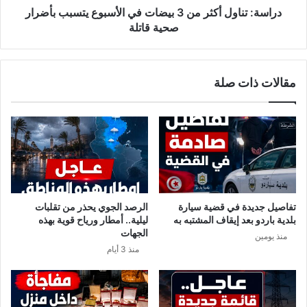
ا
و
دراسة: تناول أكثر من 3 بيضات في الأسبوع يتسبب بأضرار
ل
ل
صحية قاتلة
س
أ
ج
ك
ن
ث
مقالات ذات صلة
ق
ر
ب
م
ل
ن
ا
3
ل
ب
ا
ي
ن
ض
ت
ا
خ
ت
تفاصيل جديدة في قضية سيارة
الرصد الجوي يحذر من تقلبات
ا
ف
بلدية باردو بعد إيقاف المشتبه به
ليلية.. أمطار ورياح قوية بهذه
ب
ي
الجهات
منذ يومين
ا
ا
منذ 3 أيام
ت
ل
.
أ
.
س
و
ب