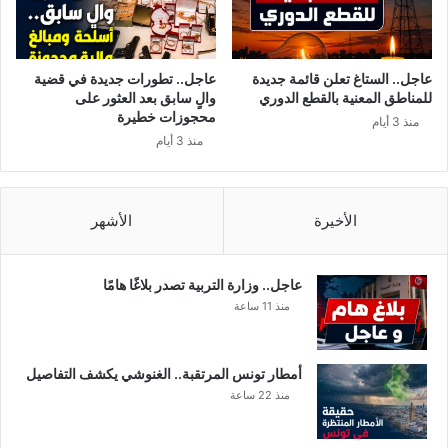
ق
و
ا
ع
ئ
ي
م
ت
عاجل.. الستاغ تعلن قائمة جديدة
عاجل.. تطورات جديدة في قضية
ة
س
للمناطق المعنية بالقطع الدوري
والٍ سابق بعد العثور على
ل
ب
محجوزات خطيرة
منذ 3 أيام
ط
ب
منذ 3 أيام
ر
ب
ا
أ
ب
ض
ل
ر
الأخيرة
الأشهر
س
ا
ي
ر
ة
ص
عاجل.. وزارة التربية تصدر بلاغًا هامًا
ج
ح
منذ 11 ساعة
د
ي
د
ة
ف
ق
أمطار تونس المرتقبة.. الغنوشي يكشف التفاصيل
ي
ا
منذ 22 ساعة
ت
ت
و
ل
ن