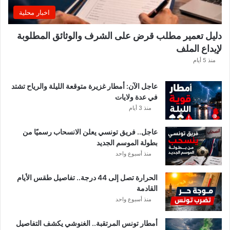
غً
اخبار محلية
ا
ه
دليل تعمير مطلب قرض على الشرف والوثائق المطلوبة
ا
لإيداع الملف
مً
ا
منذ 5 أيام
عاجل الآن: أمطار غزيرة متوقعة الليلة والرياح تشتد
في عدة ولايات
منذ 3 أيام
عاجل.. فريق تونسي يعلن الانسحاب رسميًا من
بطولة الموسم الجديد
منذ أسبوع واحد
الحرارة تصل إلى 44 درجة.. تفاصيل طقس الأيام
القادمة
منذ أسبوع واحد
أمطار تونس المرتقبة.. الغنوشي يكشف التفاصيل