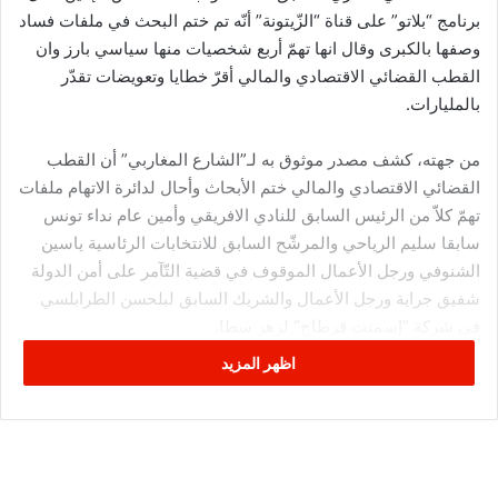
برنامج “بلاتو” على قناة “الزّيتونة” أنّه تم ختم البحث في ملفات فساد
وصفها بالكبرى وقال انها تهمّ أربع شخصيات منها سياسي بارز وان
القطب القضائي الاقتصادي والمالي أقرّ خطايا وتعويضات تقدّر
بالمليارات.
من جهته، كشف مصدر موثوق به لـ”الشارع المغاربي” أن القطب
القضائي الاقتصادي والمالي ختم الأبحاث وأحال لدائرة الاتهام ملفات
تهمّ كلاّ من الرئيس السابق للنادي الافريقي وأمين عام نداء تونس
سابقا سليم الرياحي والمرشّح السابق للانتخابات الرئاسية ياسين
الشنوفي ورجل الأعمال الموقوف في قضية التّآمر على أمن الدولة
شفيق جراية ورجل الأعمال والشريك السابق لبلحسن الطرابلسي
في شركة “إسمنت قرطاج” لزهر سطا.
اظهر المزيد
وأبرز المصدر أن قاضي تحقيق واحد نظر في القضايا المذكورة وان
قيمة الأموال المطلوبة من خطايا وأضرار تقدّر إجمالا بأكثر من 800
مليار منها 700 مليار لمتّهم واحد.
ومن أهم التهم الموجهة للرباعي المذكور “تبييض أموال”، وقد تقرّر