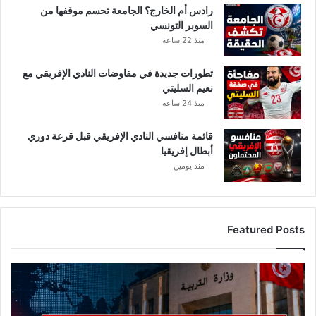
ة
رادس أم الخارج؟ الجامعة تحسم موقفها من
س
السوبر التونسي
منذ 22 ساعة
تطورات جديدة في مفاوضات النادي الإفريقي مع
نعيم السليتي
منذ 24 ساعة
قائمة منافسي النادي الإفريقي قبل قرعة دوري
أبطال إفريقيا
منذ يومين
Featured Posts
ع
ا
ج
ل